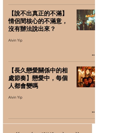
【說不出真正的不滿】
情侶間核心的不滿意，
沒有辦法說出來？
Alvin Yip
【長久戀愛關係中的相
處節奏】戀愛中，每個
人都會變嗎
Alvin Yip