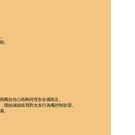
。
助。
。
因為我嘅自信心唔夠同埋安全感唔足。
，開始減低咗我對女友行為嘅控制欲望。
展。