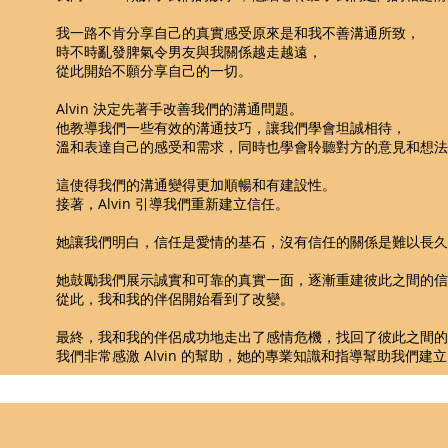
我一路不肯分享自己的真實感受原來是和我不善溝通所致，
時不時亂發脾氣令男友與我關係越走越遠，
從此開始不願分享自己的一切。
Alvin 決定先著手改善我們的溝通問題。
他教導我們一些有效的溝通技巧，讓我們學會坦誠相待，
溫和表達自己的感受和需求，同時也學會聆聽對方的意見和想法
這使得我們的溝通變得更加順暢和有建設性。
接著，Alvin 引導我們重新建立信任。
她讓我們明白，信任是愛情的基石，沒有信任的關係是難以長久
她鼓勵我們展示誠實和可靠的真實一面，逐漸重建彼此之間的信
從此，我和我的伴侶開始看到了改變。
最終，我和我的伴侶成功地走出了感情危機，找回了彼此之間的
我們非常感激 Alvin 的幫助，她的專業知識和指導幫助我們