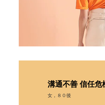
溝通不善 信任危
女，８０後