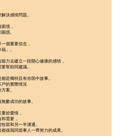
家解決感情問題。
情困境，
和困惑。
享一個重要信念，
幸福」。
有能力去建立一段開心健康的感情，
需要幫助同建議。
況都是獨特且有你箇中故事。
客戶的實際情況
決方案。
過無數成功的故事。
並重拾愛情，
值和需要，
何恰當和另一半溝通。
後都係我同當事人一齊努力的成果。