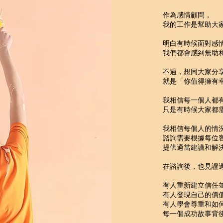
作為感情顧問，
我的工作是幫助大
明白有時候面對感
我們都會感到無助
不過，想同大家分
就是「你值得擁有
我相信每一個人都
只是有時候大家都
我相信每個人的情
諮詢需要根據每位
提供適當建議和解
在諮詢後，也見證
有人重新建立信任
有人發現自己的價
有人學會尊重和如
每一個成功故事背