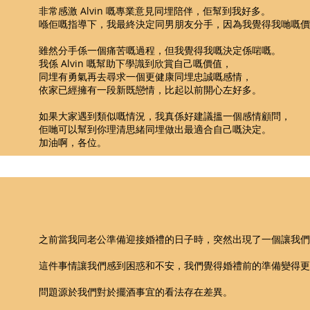
非常感激 Alvin 嘅專業意見同埋陪伴，佢幫到我好多。
喺佢嘅指導下，我最終決定同男朋友分手，因為我覺得我哋嘅價
雖然分手係一個痛苦嘅過程，但我覺得我嘅決定係啱嘅。
我係 Alvin 嘅幫助下學識到欣賞自己嘅價值，
同埋有勇氣再去尋求一個更健康同埋忠誠嘅感情，
依家已經擁有一段新既戀情，比起以前開心左好多。
如果大家遇到類似嘅情況，我真係好建議搵一個感情顧問，
佢哋可以幫到你理清思緒同埋做出最適合自己嘅決定。
加油啊，各位。
之前當我同老公準備迎接婚禮的日子時，突然出現了一個讓我們
這件事情讓我們感到困惑和不安，我們覺得婚禮前的準備變得更
問題源於我們對於擺酒事宜的看法存在差異。