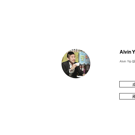
​Alvi
Alvin