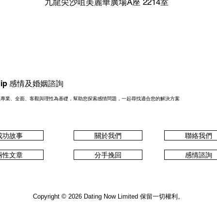
九龍尖沙咀美麗華廣場A座 2214室
n Yip 感情及婚姻諮詢
 Yip 以專業、全面、客觀與理性為基礎，幫助您探索感情問題，一起尋找適合您的解決方案
成功故事
關於我們
聯絡我們
兩性文章
分手挽回
感情諮詢
保留一切權利。
Copyright © 2026 Dating Now Limited