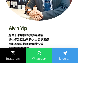
Alvin Yip
超過十年感情諮詢諮商經驗
以往多次協助單身人士尋覓真愛
現則為復合挽回婚姻狀況等
感情問題作諮詢
曾提出『黃金二分鐘』定律
蔚為一時佳話
Instagram
Whatsapp
Telegram
曾接受《TVB》《Viutv》
《香港01》
《香港電台》
等多家媒體訪問報導
亦舉行首個商場極速約會派對活動
一切愛情感情
婚姻疑問第三者婚外情出軌問題
歡迎預約諮詢
最新消息和兩性影片
都在 instagram