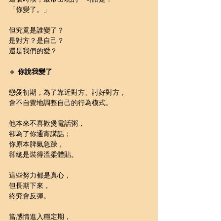
「你變了。」
但究竟是誰變了？
是對方？是自己？
還是我們的愛？
🔹 
你說我變了
戀愛初期，為了靠近對方、討好對方，
會不自覺地調整自己的行為模式。
他本來不喜歡煲電話粥，
卻為了你通宵講話；
你原本脾氣急躁，
卻總是裝得溫柔體貼。
這些努力都是真心，
但長期下來，
終究會反彈。
當感情進入穩定期，