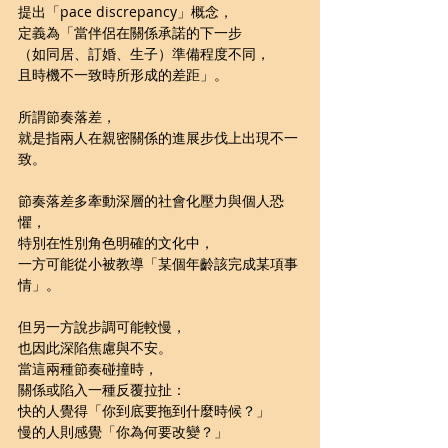
提出「pace discrepancy」概念，
定義為「當伴侶在關係承諾的下一步
（如同居、訂婚、生子）準備程度不同，
且時機不一致時所形成的差距」。
所謂節奏落差，
就是指兩人在親密關係的進展步伐上出現不一
致。
節奏落差多牽動深層的社會化壓力與個人恐
懼，
特別在性別角色明確的文化中，
一方可能從小被教導「某個年齡該完成某項事
情」。
但另一方說步調可能較慢，
也因此深陷焦慮與不安。
當這兩種節奏碰撞時，
關係或陷入一種反覆拉扯：
快的人覺得「你到底要拖到什麼時候？」
慢的人則感覺「你為何要改變？」