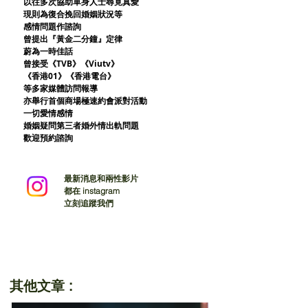
以往多次協助單身人士尋覓真愛
現則為復合挽回婚姻狀況等
感情問題作諮詢
曾提出『黃金二分鐘』定律
蔚為一時佳話
曾接受《TVB》《Viutv》
《香港01》
《香港電台》
等多家媒體訪問報導
亦舉行首個商場極速約會派對活動
一切愛情感情
婚姻疑問第三者婚外情出軌問題
歡迎預約諮詢
最新消息和兩性影片
都在 instagram
立刻追蹤我們
其他文章 :