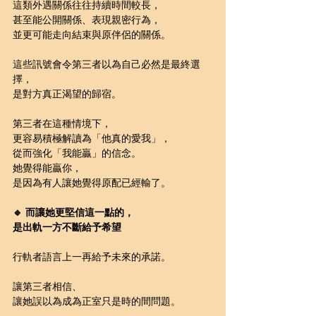
這類外遇關係往往持續時間較長，
甚至能公開關係、表現親密行為，
並更可能走向結束與原伴侶的關係。
這些訊號會令第三者以為自己必然是最終選
擇，
是對方真正渴望的歸宿。
第三者在這種情境下，
更容易積極解讀為「他真的愛我」，
從而強化「我能贏」的信念。
她覺得能贏你，
是因為有人讓她覺得原配已經輸了。
🔹 而讓她更堅信這一點的，
是出軌一方不斷給予希望
行軌者語言上一再給予未來的承諾。
讓第三者相信、
讓她誤以為成為正室只是時的間問題。