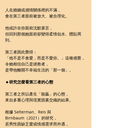
人在婚姻或感情關係裡的不滿，
會在第三者面前被放大、被合理化。
他或許在你面前沈默寡言，
但回到那個她面前卻變得柔情似水、體貼周
到。
第三者因此覺得：
「他不是不會愛，而是不愛你。」這種感覺，
令她相信自己是拯救者，
是帶他離開不幸福生活的「那一個」。
🔹研究怎麼看第三者的心態
第三者之所以產生「能贏」的心態，
來自多重心理與現實因素交織的結果。
根據 Selterman、Reis 與 
Birnbaum（2021）的研究，
若男性因缺乏愛或情感需求而外遇，