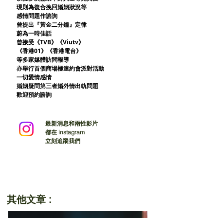
現則為復合挽回婚姻狀況等
感情問題作諮詢
曾提出『黃金二分鐘』定律
蔚為一時佳話
曾接受《TVB》《Viutv》
《香港01》
《香港電台》
等多家媒體訪問報導
亦舉行首個商場極速約會派對活動
一切愛情感情
婚姻疑問第三者婚外情出軌問題
歡迎預約諮詢
最新消息和兩性影片
都在 instagram
立刻追蹤我們
其他文章 :