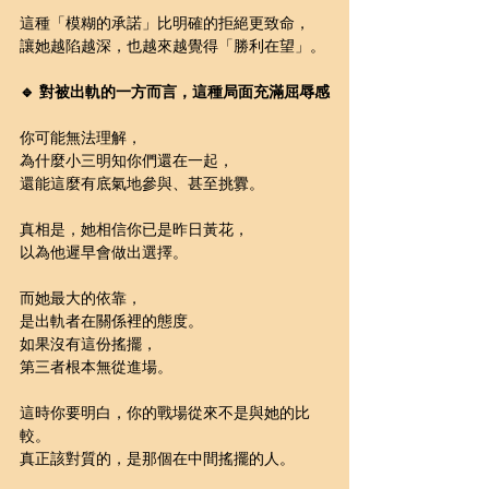
這種「模糊的承諾」比明確的拒絕更致命，
讓她越陷越深，也越來越覺得「勝利在望」。
🔹 對被出軌的一方而言，這種局面充滿屈辱感
你可能無法理解，
為什麼小三明知你們還在一起，
還能這麼有底氣地參與、甚至挑釁。
真相是，她相信你已是昨日黃花，
以為他遲早會做出選擇。
而她最大的依靠，
是出軌者在關係裡的態度。
如果沒有這份搖擺，
第三者根本無從進場。
這時你要明白，你的戰場從來不是與她的比
較。
真正該對質的，是那個在中間搖擺的人。