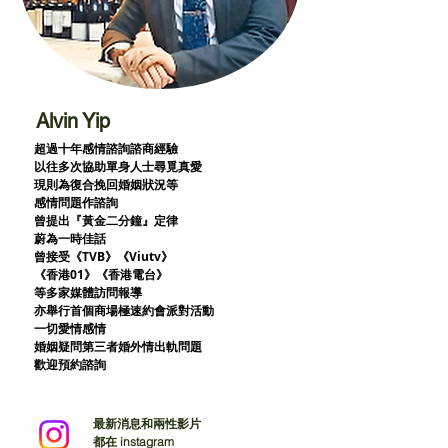
Alvin Yip
超過十年感情諮詢諮商經驗
以往多次協助單身人士尋覓真愛
現則為復合挽回婚姻狀況等
感情問題作諮詢
曾提出『黃金二分鐘』定律
蔚為一時佳話
曾接受《TVB》《Viutv》
《香港01》
《香港電台》
等多家媒體訪問報導
亦舉行首個商場極速約會派對活動
一切愛情感情
婚姻疑問第三者婚外情出軌問題
歡迎預約諮詢
最新消息和兩性影片
都在 instagram