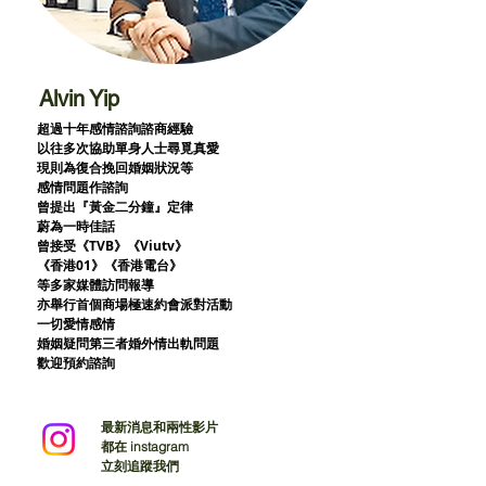
Alvin Yip
超過十年感情諮詢諮商經驗
以往多次協助單身人士尋覓真愛
現則為復合挽回婚姻狀況等
感情問題作諮詢
曾提出『黃金二分鐘』定律
蔚為一時佳話
曾接受《TVB》《Viutv》
《香港01》
《香港電台》
等多家媒體訪問報導
亦舉行首個商場極速約會派對活動
一切愛情感情
婚姻疑問第三者婚外情出軌問題
歡迎預約諮詢
最新消息和兩性影片
都在 instagram
立刻追蹤我們