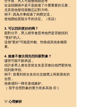
分手後，男人可能會開始思考
在這段關係中是不是錯過了什麼重要的元素，
尤其當他發現很難忘記對方時。
例子: 因為月事錯過了肉體交流，
使他開始質疑分手的決定。（非誤）
3. 可以找到更好的嗎？ 
面對分手，男人經常會思考他們是否能找到
“更好”的人。
這個“更好”可能是外貌、性格或其他各種因
素。
4. 她會不會比我先找到新對象？
儘管可能不願承認，
但許多男人會在意前女友是否會比他們更快地
找到新伴侶。 
例子: 當看到前女友在社交媒體上與新朋友的
合照，
他會感到一陣失落或嫉妒。
（ 視乎合照對象的實力有多高強 😣 )
💡 
心理解析 