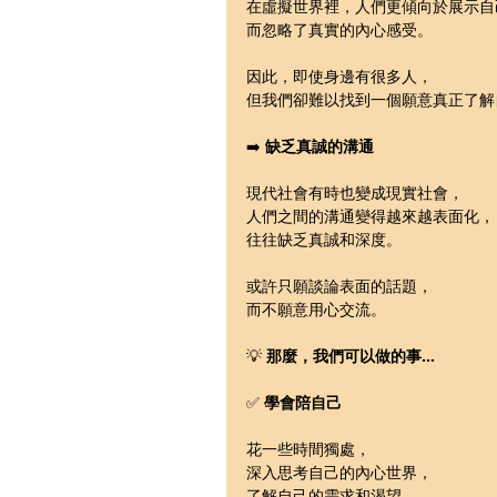
在虛擬世界裡，人們更傾向於展示自
而忽略了真實的內心感受。
因此，即使身邊有很多人，
但我們卻難以找到一個願意真正了解
➡️ 
缺乏真誠的溝通
現代社會有時也變成現實社會，
人們之間的溝通變得越來越表面化，
往往缺乏真誠和深度。
或許只願談論表面的話題，
而不願意用心交流。
💡
 那麼，我們可以做的事...
✅ 
學會陪自己
花一些時間獨處，
深入思考自己的內心世界，
了解自己的需求和渴望，