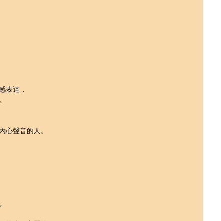
感表達，
。
內心聲音的人。
。