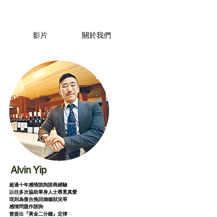
影片
關於我們
Alvin Yip
超過十年感情諮詢諮商經驗
以往多次協助單身人士尋覓真愛
現則為復合挽回婚姻狀況等
感情問題作諮詢
曾提出『黃金二分鐘』定律