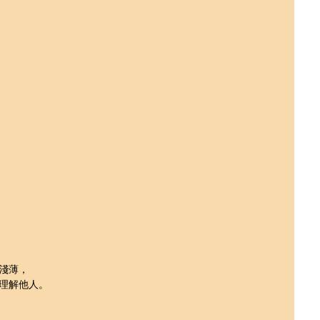
淺薄，
理解他人。