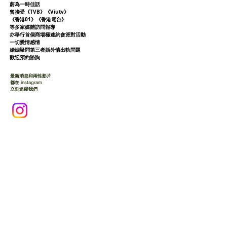
蔚為一時佳話
曾接受《TVB》《Viutv》
《香港01》
《香港電台》
等多家媒體訪問報導
亦舉行首個商場極速約會派對活動
一切愛情感情
婚姻疑問第三者婚外情出軌問題
歡迎預約諮詢
最新消息和兩性影片
都在 instagram
立刻追蹤我們