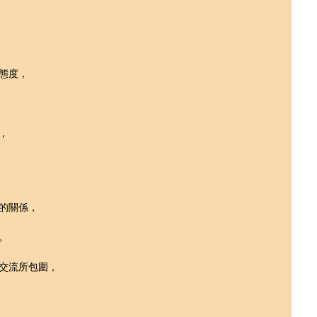
態度，
，
的關係，
。
交流所包圍，