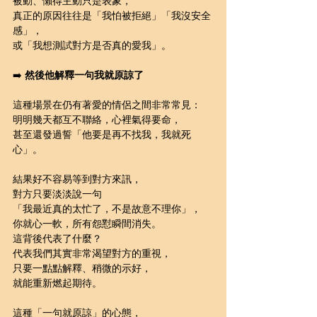
被動、懶得主動只是表象，
真正的原因往往是「我怕被拒絕」「我沒安全
感」，
或「我想測試對方是否真的愛我」。
➡️ 
然後他解釋一句我就原諒了
這種場景在仍有著愛的情侶之間非常常見：
明明幾天都互不聯絡，心裡氣得要命，
甚至還發過誓「他要是再不找我，我就死
心」。
結果好不容易等到對方來訊，
對方只要淡淡說一句
「我最近真的太忙了，不是故意不理你」，
你就心一軟，所有怨懟瞬間消失。
這背後代表了什麼？
代表我們其實非常渴望對方的重視，
只要一點點解釋、稍微的示好，
就能重新燃起期待。
這種「一句就原諒」的心態，