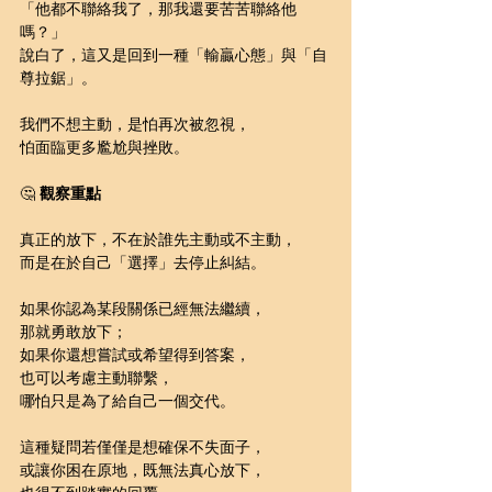
「他都不聯絡我了，那我還要苦苦聯絡他
嗎？」 
說白了，這又是回到一種「輸贏心態」與「自
尊拉鋸」。
我們不想主動，是怕再次被忽視，
怕面臨更多尷尬與挫敗。
🤔 
觀察重點
真正的放下，不在於誰先主動或不主動，
而是在於自己「選擇」去停止糾結。
如果你認為某段關係已經無法繼續，
那就勇敢放下；
如果你還想嘗試或希望得到答案，
也可以考慮主動聯繫，
哪怕只是為了給自己一個交代。
這種疑問若僅僅是想確保不失面子，
或讓你困在原地，既無法真心放下，