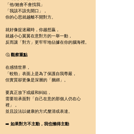
「他/她會不會找我」
「我該不該先開口」，
你的心思就越離不開對方。
就好像捉迷藏時，你越想贏，
就越小心翼翼在意對方的一舉一動，
反而讓「對方」更牢牢地佔據在你的腦海裡。
🤔 
觀察重點
在感情世界，
「較勁」表面上是為了保護自我尊嚴，
但實質卻更像是深層的「捆綁」。
要真正放下或緩和糾結，
需要坦承面對「自己在意的那個人仍在心
裡」，
並且設法以健康的方式釐清或表達。
➡️ 
如果對方不主動，我也懶得主動