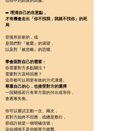
也得不到踏實的回覆。
➡️ 
理清自己的在意點，
才有機會走出「你不找我，我就不找你」的死
局
背後所折射的，或
是我們對『被愛』的渴望，
以及對『被忽略』的恐懼。
學會面對自己的需要：
你需要對方多點關注？
需要對方及時回應？
這些都可以用更有效的方式溝通。
尊重自己的心，也接受對方的選擇
一段關係若只有單方面的付出或等待，
會逐漸失衡。
你可以嘗試主動一次、兩次，
若對方始終不回應，或總是敷衍，
那或許就是一個明確信號：
這份感情不是你能單方維繫。