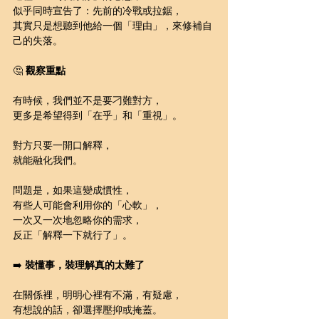
似乎同時宣告了：先前的冷戰或拉鋸，
其實只是想聽到他給一個「理由」，來修補自
己的失落。
🤔 
觀察重點
有時候，我們並不是要刁難對方，
更多是希望得到「在乎」和「重視」。
對方只要一開口解釋，
就能融化我們。
問題是，如果這變成慣性，
有些人可能會利用你的「心軟」，
一次又一次地忽略你的需求，
反正「解釋一下就行了」。
➡️ 
裝懂事，裝理解真的太難了
在關係裡，明明心裡有不滿，有疑慮，
有想說的話，卻選擇壓抑或掩蓋。