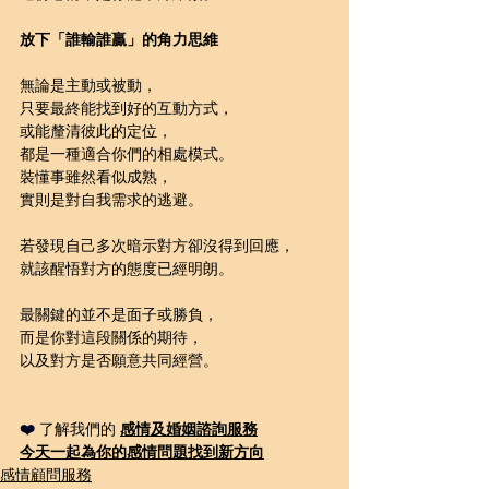
放下「誰輸誰贏」的角力思維
無論是主動或被動，
只要最終能找到好的互動方式，
或能釐清彼此的定位，
都是一種適合你們的相處模式。
裝懂事雖然看似成熟，
實則是對自我需求的逃避。
若發現自己多次暗示對方卻沒得到回應，
就該醒悟對方的態度已經明朗。
最關鍵的並不是面子或勝負，
而是你對這段關係的期待，
以及對方是否願意共同經營。
❤️ 
了解我們的 
感情及婚姻諮詢
服務
今天一起為你的感情問題
找到新方向
感情顧問服務