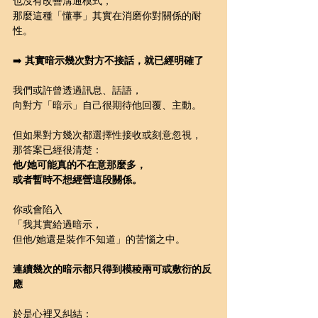
也沒有改善溝通模式，
那麼這種「懂事」其實在消磨你對關係的耐
性。
➡️ 
其實暗示幾次對方不接話，就已經明確了
我們或許曾透過訊息、話語，
向對方「暗示」自己很期待他回覆、主動。
但如果對方幾次都選擇性接收或刻意忽視，
那答案已經很清楚：
他/她可能真的不在意那麼多，
或者暫時不想經營這段關係。
你或會陷入
「我其實給過暗示，
但他/她還是裝作不知道」的苦惱之中。
連續幾次的暗示都只得到模稜兩可或敷衍的反
應
於是心裡又糾結：