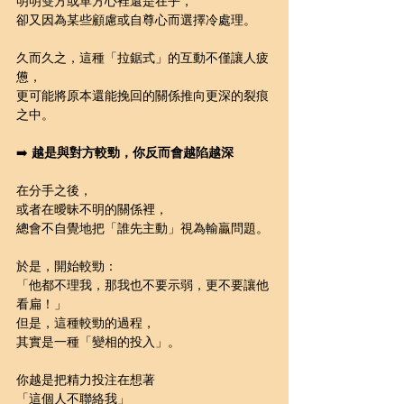
明明雙方或單方心裡還是在乎，
卻又因為某些顧慮或自尊心而選擇冷處理。
久而久之，這種「拉鋸式」的互動不僅讓人疲
憊，
更可能將原本還能挽回的關係推向更深的裂痕
之中。
➡️ 
越是與對方較勁，你反而會越陷越深
在分手之後，
或者在曖昧不明的關係裡，
總會不自覺地把「誰先主動」視為輸贏問題。
於是，開始較勁：
「他都不理我，那我也不要示弱，更不要讓他
看扁！」 
但是，這種較勁的過程，
其實是一種「變相的投入」。
你越是把精力投注在想著
「這個人不聯絡我」