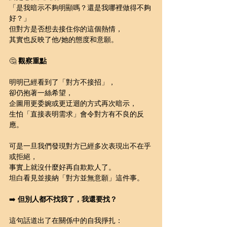
「是我暗示不夠明顯嗎？還是我哪裡做得不夠
好？」
但對方是否想去接住你的這個熱情，
其實也反映了他/她的態度和意願。
🤔 
觀察重點
明明已經看到了「對方不接招」，
卻仍抱著一絲希望，
企圖用更委婉或更迂迴的方式再次暗示，
生怕「直接表明需求」會令對方有不良的反
應。
可是一旦我們發現對方已經多次表現出不在乎
或拒絕，
事實上就沒什麼好再自欺欺人了。
坦白看見並接納「對方並無意願」這件事。
➡️ 
但別人都不找我了，我還要找？
這句話道出了在關係中的自我掙扎：