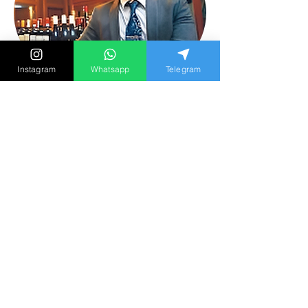
Instagram
Whatsapp
Telegram
Alvin Yip
超過十年感情諮詢諮商經驗
以往多次協助單身人士尋覓真愛
現則為復合挽回婚姻狀況等
感情問題作諮詢
曾提出『黃金二分鐘』定律
蔚為一時佳話
曾接受《TVB》《Viutv》
《香港01》
《香港電台》
等多家媒體訪問報導
亦舉行首個商場極速約會派對活動
一切愛情感情
婚姻疑問第三者婚外情出軌問題
歡迎預約諮詢