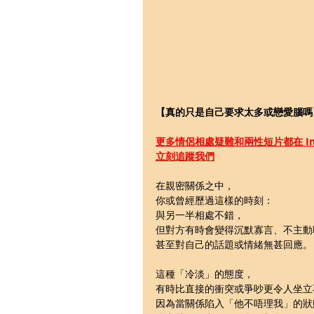
【真的只是自己要求太多或戀愛腦嗎
更多
情侶相處疑難和兩性短片都在 Ins
立刻追蹤我們
在親密關係之中，
你或曾經歷過這樣的時刻：
與另一半相處不錯，
但對方有時會變得沉默寡言、不主動
甚至對自己的話題或情緒無甚回應。
這種「冷淡」的態度，
有時比直接的衝突或爭吵更令人坐立
因為當關係陷入「他不唔理我」的狀