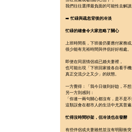
我們往往選擇最負面的可能性去解讀
➡️ 
忙碌與疏忽背後的冷淡
忙碌的確會令大家忽略了關心
上班時間長，下班後仍要應付家務或
很少能有充裕時間與伴侶好好相處。
即便在同居情侶或已婚夫妻裡，
也可能出現「下班回家後各自看手機
真正交流少之又少」的狀態。
一方覺得：「我今日做到好攰，不想
另一方則感到：
「你連一兩句關心都沒有，是不是不
這類誤會在都市人的生活中尤其普遍
忙得沒時間吵架，但冷淡也在發酵
有些伴侶或夫妻雖然並沒有明顯衝突