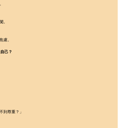
。
閡。
焦慮。
適自己？
？
不到尊重？」