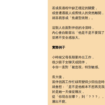
若成長過程中缺乏穩定的關愛，
或曾遭遇親人或舊情人的突然離開，
就容易形成「焦慮型依附」。
這類人在面對伴侶的冷漠時，
內心會自動冒出「他是不是不要我了
並將不安全感放大。
實際例子
小時候父母長期要外出工作，
很少跟子女聊天或陪伴，
令你一直對「被忽視」特別敏感。
長大後，
當伴侶因工作忙碌而變得少回信息時
就會想：「是不是他根本不想再見我
於是她一天催促幾次，
從「你現在在哪？」到「？？？」，
層出不窮。