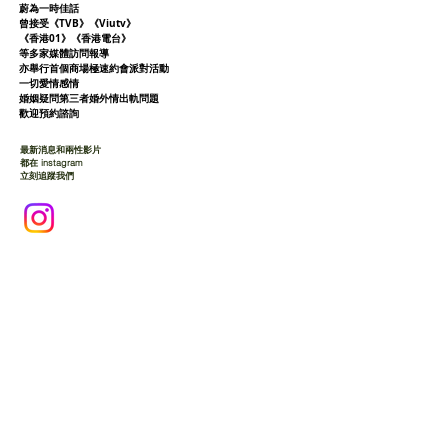
蔚為一時佳話
曾接受《TVB》《Viutv》
《香港01》
《香港電台》
等多家媒體訪問報導
亦舉行首個商場極速約會派對活動
一切愛情感情
婚姻疑問第三者婚外情出軌問題
歡迎預約諮詢
最新消息和兩性影片
都在 instagram
立刻追蹤我們