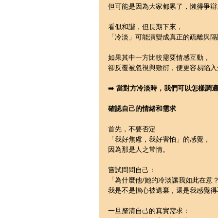
但可能是因為大家都累了，懶得爭辯
看似和諧，但長期下來，
「冷淡」可能演變成真正的疏離與隔
如果其中一方比較需要情感互動，
卻反覆被忽視與敷衍，便更容易陷入
➡️ 
當對方冷淡時，我們可以怎樣調
確認自己的情緒和需求
首先，不要否定
「我好焦慮，我好害怕」的感覺，
因為那是人之常情。
嘗試問問自己：
「為什麼他/她的冷淡讓我如此在意
我是不是擔心被遺棄，還是我感覺得
一旦釐清自己的真實需求：