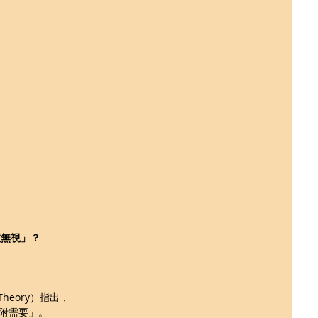
被無視」？
Theory）指出，
附需要」。