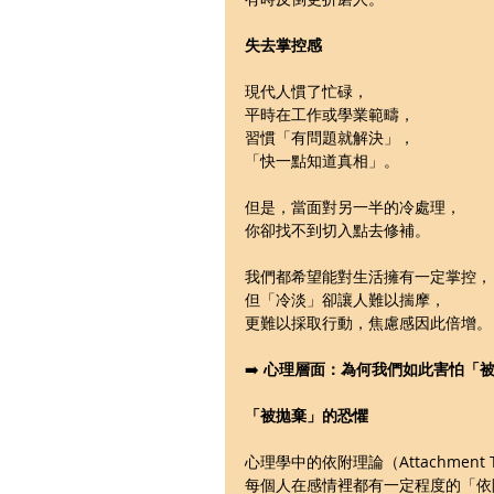
失去掌控感
現代人慣了忙碌，
平時在工作或學業範疇，
習慣「有問題就解決」，
「快一點知道真相」。
但是，當面對另一半的冷處理，
你卻找不到切入點去修補。
我們都希望能對生活擁有一定掌控，
但「冷淡」卻讓人難以揣摩，
更難以採取行動，焦慮感因此倍增。
➡️ 
心理層面：為何我們如此害怕「
「被拋棄」的恐懼
心理學中的依附理論（Attachment 
每個人在感情裡都有一定程度的「依