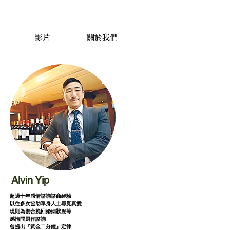
影片
關於我們
Alvin Yip
超過十年感情諮詢諮商經驗
以往多次協助單身人士尋覓真愛
現則為復合挽回婚姻狀況等
感情問題作諮詢
曾提出『黃金二分鐘』定律