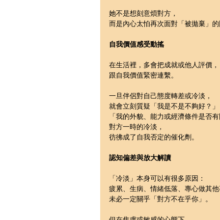
她不是想刻意煩對方，
而是內心太怕再次面對「被拋棄」的
自我價值感受動搖
在生活裡，多會把成就或他人評價，
跟自我價值緊密連繫。
一旦伴侶對自己態度轉差或冷淡，
就會立刻質疑「我是不是不夠好？」
「我的外貌、能力或經濟條件是否有
對方一時的冷淡，
彷彿成了自我否定的催化劑。
認知偏差與放大解讀
「冷淡」本身可以有很多原因：
疲累、生病、情緒低落、專心做其他
未必一定關乎「對方不在乎你」。
但在焦慮或敏感的心態下，