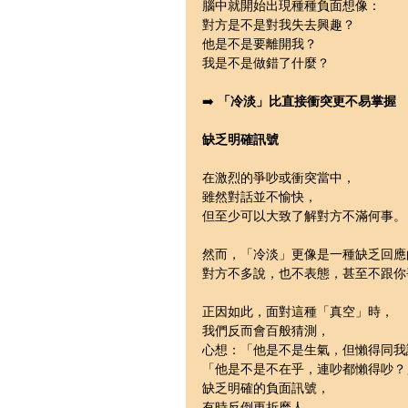
腦中就開始出現種種負面想像：
對方是不是對我失去興趣？
他是不是要離開我？
我是不是做錯了什麼？
➡️ 
「冷淡」比直接衝突更不易掌握
缺乏明確訊號
在激烈的爭吵或衝突當中，
雖然對話並不愉快，
但至少可以大致了解對方不滿何事。
然而，「冷淡」更像是一種缺乏回應
對方不多說，也不表態，甚至不跟你
正因如此，面對這種「真空」時，
我們反而會百般猜測，
心想：「他是不是生氣，但懶得同我
「他是不是不在乎，連吵都懶得吵？
缺乏明確的負面訊號，
有時反倒更折磨人。