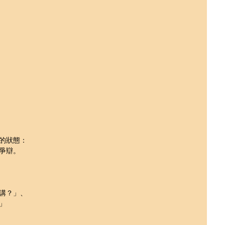
的狀態：
爭辯。
講？」、
」