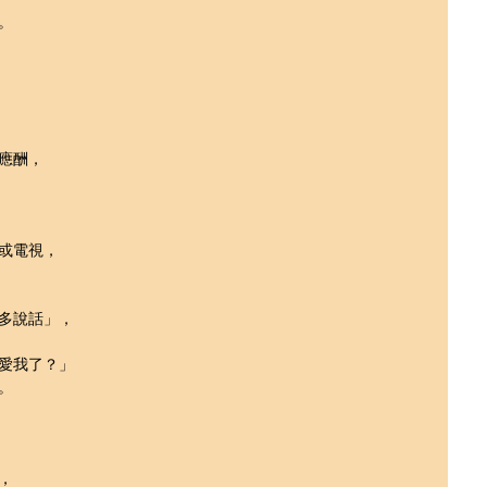
。
應酬，
或電視，
多說話」，
愛我了？」
。
，