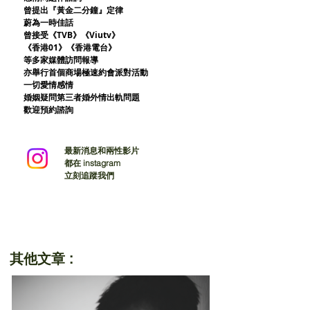
曾提出『黃金二分鐘』定律
蔚為一時佳話
曾接受《TVB》《Viutv》
《香港01》
《香港電台》
等多家媒體訪問報導
亦舉行首個商場極速約會派對活動
一切愛情感情
婚姻疑問第三者婚外情出軌問題
歡迎預約諮詢
最新消息和兩性影片
都在 instagram
立刻追蹤我們
其他文章 :