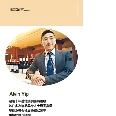
撰寫留言......
Alvin Yip
超過十年感情諮詢諮商經驗
以往多次協助單身人士尋覓真愛
現則為復合挽回婚姻狀況等
感情問題作諮詢