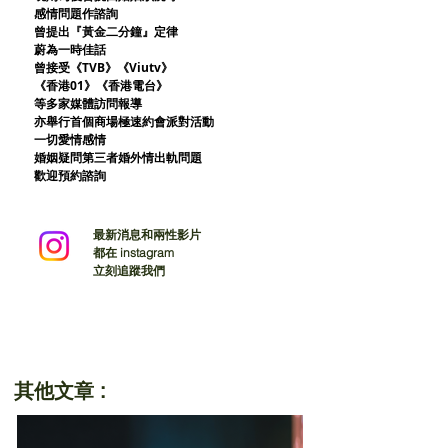
感情問題作諮詢
曾提出『黃金二分鐘』定律
蔚為一時佳話
曾接受《TVB》《Viutv》
《香港01》
《香港電台》
等多家媒體訪問報導
亦舉行首個商場極速約會派對活動
一切愛情感情
婚姻疑問第三者婚外情出軌問題
歡迎預約諮詢
最新消息和兩性影片
都在 instagram
立刻追蹤我們
其他文章 :