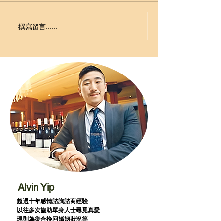
撰寫留言......
Alvin Yip
超過十年感情諮詢諮商經驗
以往多次協助單身人士尋覓真愛
現則為復合挽回婚姻狀況等