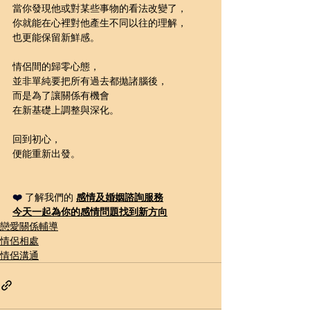
當你發現他或對某些事物的看法改變了，
你就能在心裡對他產生不同以往的理解，
也更能保留新鮮感。
情侶間的歸零心態，
並非單純要把所有過去都拋諸腦後，
而是為了讓關係有機會
在新基礎上調整與深化。
回到初心，
便能重新出發。
❤️ 
了解我們的 
感情及婚姻諮詢
服務
今天一起為你的感情問題
找到新方向
戀愛關係輔導
情侶相處
情侶溝通