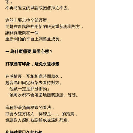
零，
不再將過去的爭論或抱怨揮之不去。
這並非要忘掉全部經歷，
而是在新階段裡用新的眼光重新認識對方，
讓關係能夠在一個
重新開始的平台上調整並成長。
➡️ 
為什麼需要 歸零心態？
打破舊有印象，避免永遠標籤
在感情裏，互相相處時間越久，
越容易用固定框架去看待對方。
「他就一定是那麼衝動」
「她每次都不會溫柔地聽我說話」等等。
這種帶著負面標籤的看法，
或會令雙方陷入「你總是……」的指責，
也讓對方感到被誤解或被逼到死角。
化解積累已久的怨氣