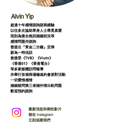
Alvin Yip
超過十年感情諮詢諮商經驗
以往多次協助單身人士尋覓真愛
現則為復合挽回婚姻狀況等
感情問題作諮詢
曾提出『黃金二分鐘』定律
蔚為一時佳話
曾接受《TVB》《Viutv》
《香港01》
《香港電台》
等多家媒體訪問報導
亦舉行首個商場極速約會派對活動
一切愛情感情
婚姻疑問第三者婚外情出軌問題
歡迎預約諮詢
最新消息和兩性影片
都在 instagram
立刻追蹤我們