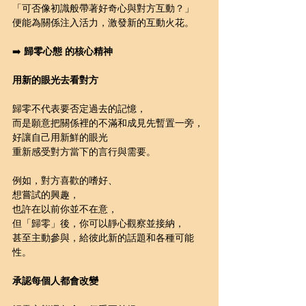
「可否像初識般帶著好奇心與對方互動？」
便能為關係注入活力，激發新的互動火花。
➡️ 
歸零心態 的核心精神
用新的眼光去看對方
歸零不代表要否定過去的記憶，
而是願意把關係裡的不滿和成見先暫置一旁，
好讓自己用新鮮的眼光
重新感受對方當下的言行與需要。
例如，對方喜歡的嗜好、
想嘗試的興趣，
也許在以前你並不在意，
但「歸零」後，你可以靜心觀察並接納，
甚至主動參與，給彼此新的話題和各種可能
性。
承認每個人都會改變