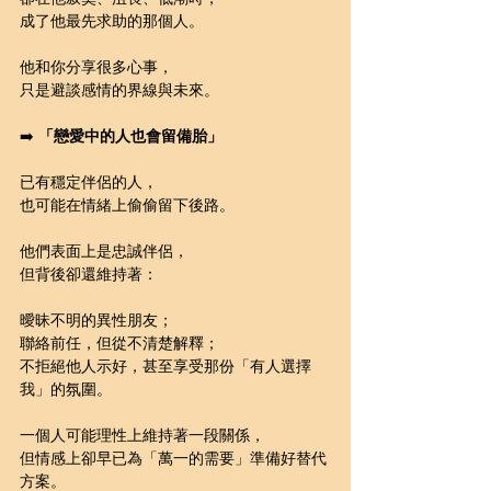
成了他最先求助的那個人。
他和你分享很多心事，
只是避談感情的界線與未來。
➡️ 
「戀愛中的人也會留備胎」
已有穩定伴侶的人，
也可能在情緒上偷偷留下後路。
他們表面上是忠誠伴侶，
但背後卻還維持著：
曖昧不明的異性朋友；
聯絡前任，但從不清楚解釋；
不拒絕他人示好，甚至享受那份「有人選擇
我」的氛圍。
一個人可能理性上維持著一段關係，
但情感上卻早已為「萬一的需要」準備好替代
方案。