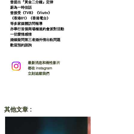
曾提出『黃金二分鐘』定律
蔚為一時佳話
曾接受《TVB》《Viutv》
《香港01》
《香港電台》
等多家媒體訪問報導
亦舉行首個商場極速約會派對活動
一切愛情感情
婚姻疑問第三者婚外情出軌問題
歡迎預約諮詢
最新消息和兩性影片
都在 instagram
立刻追蹤我們
其他文章 :