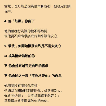
當然，也可能是因為他本身就有一段穩定的關
係中。
4. 他
「
鼓勵
」
你留下
他的種種行為讓你捨不得離開，
但他從不給出承諾或行動來讓你安心。
5. 最後，你開始懷疑自己是不是太貪心
➡️ 
成為情緒備胎的你
🔻 你會越來越否定自己的需求
🔻 你會陷入一種「不夠格愛他」的自卑
他明明沒有明說你不好，
但總是在關鍵時刻避開你，或選擇別人。
你會開始想：「是不是我還不夠好？」
這種情緒會不斷腐蝕你的自信。