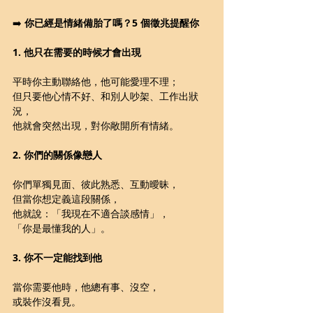
➡️ 
你已經是情緒備胎了嗎？5 個徵兆提醒你
1. 他只在需要的時候才會出現
平時你主動聯絡他，他可能愛理不理；
但只要他心情不好、和別人吵架、工作出狀
況，
他就會突然出現，對你敞開所有情緒。
2. 你們的關係像戀人
你們單獨見面、彼此熟悉、互動曖昧，
但當你想定義這段關係，
他就說：「我現在不適合談感情」，
「你是最懂我的人」。
3. 你不一定能找到他
當你需要他時，他總有事、沒空，
或裝作沒看見。