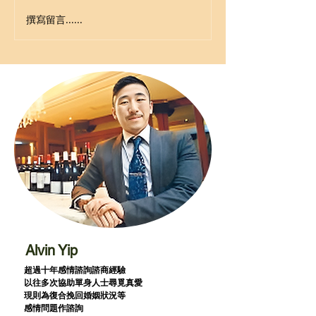
撰寫留言......
Alvin Yip
超過十年感情諮詢諮商經驗
以往多次協助單身人士尋覓真愛
現則為復合挽回婚姻狀況等
感情問題作諮詢