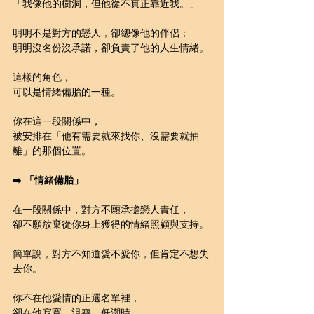
「我像他的樹洞，但他從不真正靠近我。」
明明不是對方的戀人，卻總像他的伴侶；
明明沒名份沒承諾，卻負責了他的人生情緒。
這樣的角色，
可以是情緒備胎的一種。
你在這一段關係中，
被安排在「他有需要就來找你、沒需要就抽
離」的那個位置。
➡️ 
「情緒備胎」
在一段關係中，對方不願承擔戀人責任，
卻不願放棄從你身上獲得的情緒照顧與支持。
簡單說，對方不知道愛不愛你，但肯定不想失
去你。
你不在他愛情的正選名單裡，
卻在他寂寞、沮喪、低潮時，