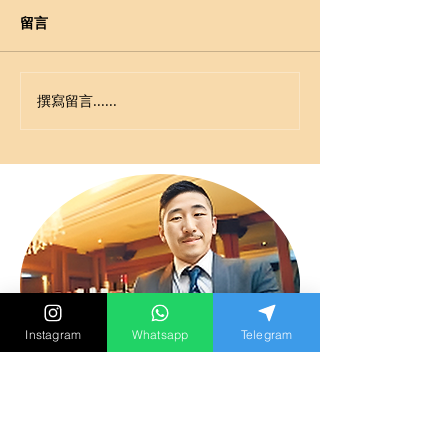
留言
撰寫留言......
Instagram
Whatsapp
Telegram
Alvin Yip