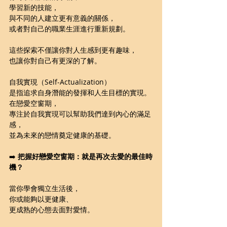
學習新的技能，
與不同的人建立更有意義的關係，
或者對自己的職業生涯進行重新規劃。
這些探索不僅讓你對人生感到更有趣味，
也讓你對自己有更深的了解。
自我實現（Self-Actualization）
是指追求自身潛能的發揮和人生目標的實現。
在戀愛空窗期，
專注於自我實現可以幫助我們達到內心的滿足
感，
並為未來的戀情奠定健康的基礎。
➡️ 
把握好戀愛空窗期：就是再次去愛的最佳時
機？
當你學會獨立生活後，
你或能夠以更健康、
更成熟的心態去面對愛情。