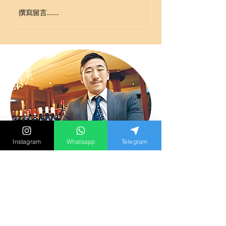
撰寫留言......
Instagram
Whatsapp
Telegram
Alvin Yip
超過十年感情諮詢諮商經驗
以往多次協助單身人士尋覓真愛
現則為復合挽回婚姻狀況等
感情問題作諮詢