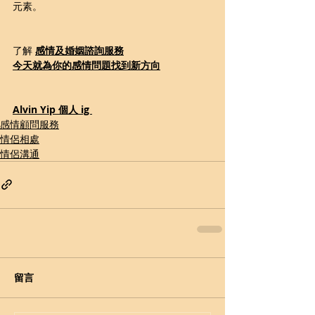
元素。
了解 
感情及婚姻諮詢
服務
今天就為你的感情問題
找到新方向
Alvin Yip 個人 ig 
感情顧問服務
情侶相處
情侶溝通
留言