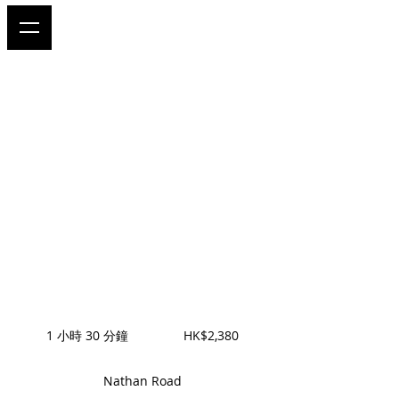
面談 / 視像 感情諮
詢
約 90分鐘的線下面談 / 視像 感情諮詢
2,380
Hong
1 小時 30 分鐘
1
HK$2,380
Kong
dollars
小
3
Nathan Road
0