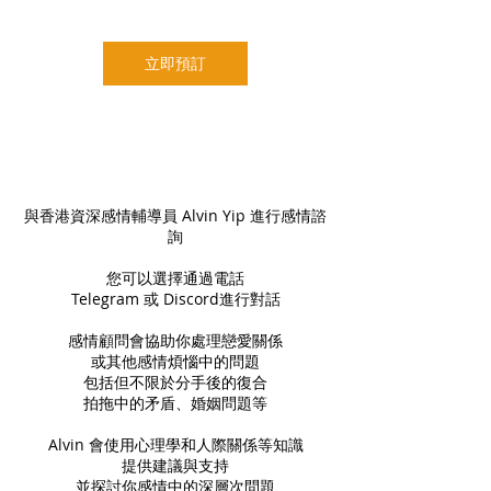
分
鐘
立即預訂
服務說明
與香港資深感情輔導員 Alvin Yip 進行感情諮
詢
您可以選擇通過電話
Telegram 或 Discord進行對話
感情顧問會協助你處理戀愛關係
或其他感情煩惱中的問題
包括但不限於分手後的復合
拍拖中的矛盾、婚姻問題等
Alvin 會使用心理學和人際關係等知識
提供建議與支持
並探討你感情中的深層次問題