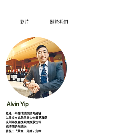
影片
關於我們
Alvin Yip
超過十年感情諮詢諮商經驗
以往多次協助單身人士尋覓真愛
現則為復合挽回婚姻狀況等
感情問題作諮詢
曾提出『黃金二分鐘』定律