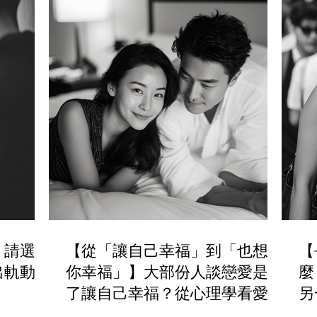
，請選擇
【從「讓自己幸福」到「也想讓
【
出軌動機
你幸福」】大部份人談戀愛是為
麼
了讓自己幸福？從心理學看愛情
另
動機與長久關係