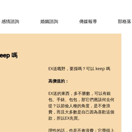
感情諮詢
婚姻諮詢
傳媒報導
部格落
ep 嗎
EX送嘅野，要揼嗎？可以 keep 嗎
高價值的：
EX送的東西，多不勝數，可以有銀
包、手錶、包包，那它們應該何去何
從？以節儉人種的角度，是不會浪
費，而且大多數是自己因為喜歡這個
款，所以EX先買。
理性的話，也是不會浪費；它帶得上