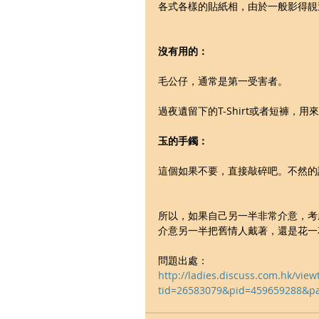
各式各樣的貼紙相，由於一般影得靚
沒有用的：
毛公仔，通常是第一受害者。
過夜遺留下的T-Shirt或者短褲，
玉的手鐲：
這個如果不要，直接敲碎吧。不然的
所以，如果自己另一半非常介意，考
介意另一半把舊情人戴著，還是花一
問題出處：
http://ladies.discuss.com.hk/vie
tid=26583079&pid=459659288&p