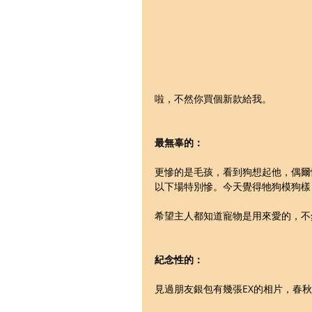
啦，不然你買個新款給我。
最無辜的：
更慘的是毛孩，看到狗想起他，偶爾
以下場特別慘。今天覺得牠狗模狗樣
希望主人都知道寵物是用來愛的，不
紀念性的：
見過朋友銀包有幾張EX的相片，春