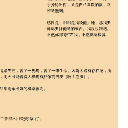
手拎得出街，又是自己喜歡的款，跟
誰送無關。
感性是，明明是我飛他／她，那我要
幹嘛要揼他送的東西。我沒說錯吧。
不然你都“駁”左我，不然就這樣算
情緒失控，害了一隻狗，害了一條生命。因為太過有存在感，所
，明天可能覺得人模狗有點像前男友（啊！崩潰）。
然拿雨傘出氣的機率很高。
秋二祭都不用去寶福山了。