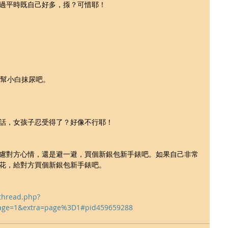
過平時既自己好多，揼？可惜耶！
用來幫小白抹尿吧。
話，女孩子忍受得了？好像不行耶！
慮對方心情，還是避一避，買個新銀包新手錶吧。如果自己非常
花，給對方買個新銀包新手錶吧。
wthread.php?
age=1&extra=page%3D1#pid459659288