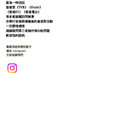
蔚為一時佳話
曾接受《TVB》《Viutv》
《香港01》
《香港電台》
等多家媒體訪問報導
亦舉行首個商場極速約會派對活動
一切愛情感情
婚姻疑問第三者婚外情出軌問題
歡迎預約諮詢
最新消息和兩性影片
都在 instagram
立刻追蹤我們