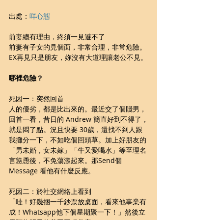
出處：
咩心態
前妻總有理由，終須一見避不了
前妻有子女的見個面，非常合理，非常危險。
EX再見只是朋友，妳沒有大道理讓老公不見。
哪裡危險？
死因一：突然回首
人的優劣，都是比出來的。最近交了個賤男，
回首一看，昔日的 Andrew 簡直好到不得了，
就是悶了點。況且快要 30歲，還找不到人跟
我攤分一下，不如吃個回頭草。加上好朋友的
「男未婚，女未嫁」「牛又愛喝水」等至理名
言慫恿後，不免蕩漾起來。那Send個 
Message 看他有什麼反應。
死因二：於社交網絡上看到
「哇！好幾捆一千鈔票放桌面，看來他事業有
成！Whatsapp他下個星期聚一下！」然後立