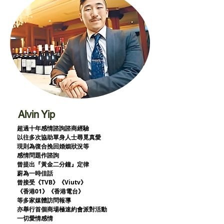
Alvin Yip
超過十年感情諮詢諮商經驗
以往多次協助單身人士尋覓真愛
現則為復合挽回婚姻狀況等
感情問題作諮詢
曾提出『黃金二分鐘』定律
蔚為一時佳話
曾接受《TVB》《Viutv》
《香港01》
《香港電台》
等多家媒體訪問報導
亦舉行首個商場極速約會派對活動
一切愛情感情