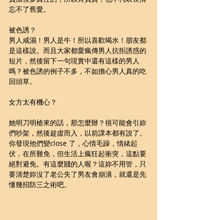
忘不了舊愛。
被色誘？
男人咸濕！男人是牛！所以喜歡喝水！朋友都
是這樣說。而且大家都愛瘋傳男人抗拒誘惑的
短片，然後留下一句現實中還有這樣的男人
嗎？被色誘的例子不多，不如擔心男人真的吃
回頭草。
女方太有機心？
她明刀明槍來的話，那怎麼辦？很可能會引妳
們吵架，然後趁虛而入，以前課本都有說了。
你發現他們變close 了，心情毛躁，情緒起
伏，在所難免，但生活上瘋狂起衝突，這點要
絕對避免。有這麼賤的人喔？這妳不用管，只
要清楚妳沒了老公失了男友會崩潰，就還是先
懂幾招防三之術吧。