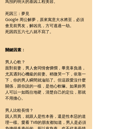
馬預約明天的基因工程美容。
死因三：夢見
Google 周公解夢，原來寓意大水將至，必須
會見前男友，解凶兆，方可逃過一劫。
死因四五六七八就不寫了。
關鍵因素：
男人心軟？
面對前妻，男人會同情會憐憫，畢竟辜負過，
尤其遇到心機級的前妻。稍微哭一下，依靠一
下，你的男人瞬間就淪陷了。但這跟愛沒什麼
關係，跟你說的一樣，是他心軟嘛。如果妳男
人可以一如既往地硬，清楚自己的定位，那就
不用擔心。
男人比較長情？
因人而異，就跟人是性本善，還是性本惡的道
理一樣。愛看 TVB的朋友都知道，男人是必須
負擔很多責任的，所以肯負責，也不代表長情