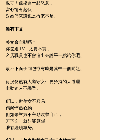
也可！但總會一點怒意，
當心情有起伏，
對她們來說也是得來不易。
難有下文
美女會主動嗎？
你去逛 LV，太貴不買，
名店職員也不會追出來說平一點給你吧。
放不下面子同包袱有時是其中一個問題。
何況仍然有人遵守女生要矜持的大道理，
主動追人不馨香。
所以，做美女不容易。
偶爾怦然心動，
但如果對方不主動攻擊自己，
無下文，就只能算罷，
唯有繼續單身。