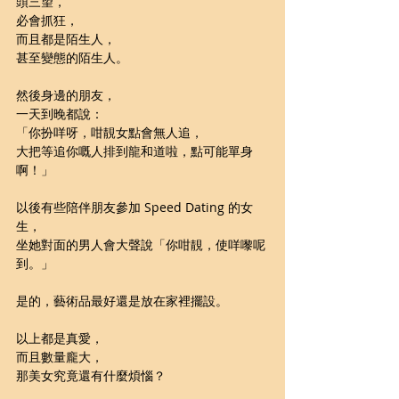
頭三望，
必會抓狂，
而且都是陌生人，
甚至變態的陌生人。
然後身邊的朋友，
一天到晚都說：
「你扮咩呀，咁靚女點會無人追，
大把等追你嘅人排到龍和道啦，點可能單身
啊！」
以後有些陪伴朋友參加 Speed Dating 的女
生，
坐她對面的男人會大聲說「你咁靚，使咩嚟呢
到。」
是的，藝術品最好還是放在家裡擺設。
以上都是真愛，
而且數量龐大，
那美女究竟還有什麼煩惱？