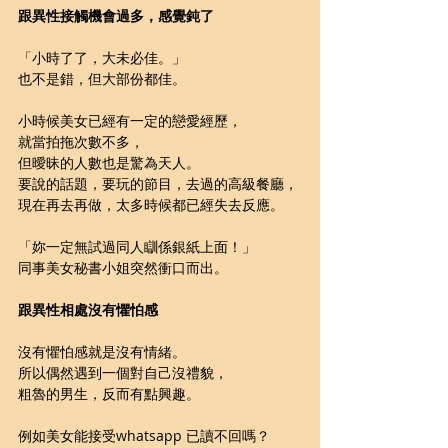
跟異性接觸機會過多，感覺鈍了
「小時了了，大未必佳。」
也不是錯，但大部份都佳。
小時候美女已經有一定的戀愛經歷，
就當拍拖次數不多，
但曖昧的人數也是驚為天人。
要說的話題，要玩的節目，去過的高級餐廳，
現在再去再做，太多時候都已經失去反應。
「妳一定無試過同人瞓係銀紙上面！」
同事美女秘書小姐突然衝口而出。
跟異性相處沒有懼怕感
沒有懼怕感就是沒有情緒。
所以偶然遇到一個對自己沒禮貌，
粗魯的男生，反而有點興趣。
例如美女能接受whatsapp 已讀不回嗎？