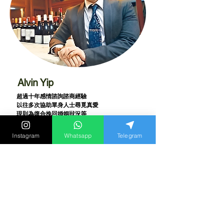
Alvin Yip
超過十年感情諮詢諮商經驗
以往多次協助單身人士尋覓真愛
現則為復合挽回婚姻狀況等
感情問題作諮詢
曾提出『黃金二分鐘』定律
Instagram
Whatsapp
Telegram
蔚為一時佳話
曾接受《TVB》《Viutv》
《香港01》
《香港電台》
等多家媒體訪問報導
亦舉行首個商場極速約會派對活動
一切愛情感情
婚姻疑問第三者婚外情出軌問題
歡迎預約諮詢