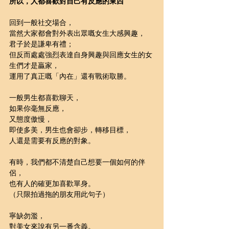
所以，人都喜歡對自己有反應的東西
回到一般社交場合，
當然大家都會對外表出眾嘅女生大感興趣，
君子於是謙卑有禮；
但反而處處強烈表達自身興趣與回應女生的女
生們才是贏家，
運用了真正嘅「內在」還有戰術取勝。
一般男生都喜歡聊天，
如果你毫無反應，
又態度傲慢，
即使多美，男生也會卻步，轉移目標，
人還是需要有反應的對象。
有時，我們都不清楚自己想要一個如何的伴
侶，
也有人的確更加喜歡單身。
（只限拍過拖的朋友用此句子）
寧缺勿濫，
對美女來說有另一番含義。