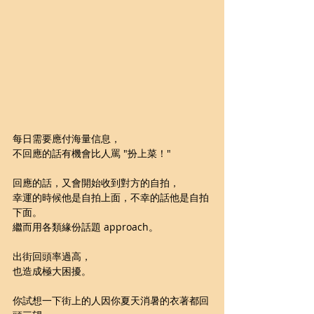
每日需要應付海量信息，
不回應的話有機會比人罵 "扮上菜！"
回應的話，又會開始收到對方的自拍，
幸運的時候他是自拍上面，不幸的話他是自拍
下面。
繼而用各類緣份話題 approach。
出街回頭率過高，
也造成極大困擾。
你試想一下街上的人因你夏天消暑的衣著都回