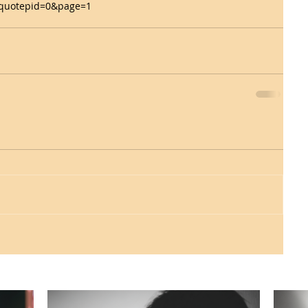
quotepid=0&page=1