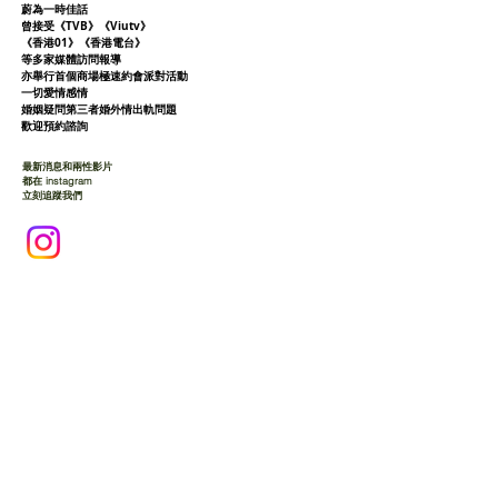
蔚為一時佳話
曾接受《TVB》《Viutv》
《香港01》
《香港電台》
等多家媒體訪問報導
亦舉行首個商場極速約會派對活動
一切愛情感情
婚姻疑問第三者婚外情出軌問題
歡迎預約諮詢
最新消息和兩性影片
都在 instagram
立刻追蹤我們