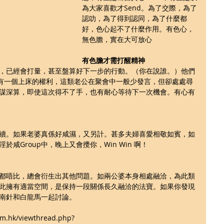
為大家喜歡才Send。為了交際，為了
認叻，為了得到認同，為了什麼都
好，色心起不了什麼作用。有色心，
無色膽，實在大可放心
有色膽才需打醒精神
，已經會打量，甚至盤算好下一步的行動。（你在說誰。）他們
己有一個上床的權利，這類老公在聚會中一般少發言，但卻處處尋
謀深算，即使這次得不了手，也有耐心等待下一次機會。有心有
續。如果老婆真係好咸濕，又另計。甚多夫婦喜愛相敬如賓，如
咸Group中，晚上又會攪你，Win Win 啊！
都唔比，總會衍生出其他問題。如兩公婆本身相處融洽，為此類
此擁有適當空間，是保持一段關係長久融洽的法寶。如果你發現
南針和白龍馬一起討論。
m.hk/viewthread.php?