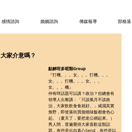
感情諮詢
婚姻諮詢
傳媒報導
部格落
！大家介意嗎？
點解咁多呢類Group
『打機。。。女。。。打機。。。
女。。。打機。。。女。。。
女。。。機』
仲有咩話題可以講？政治？但總會有
領導人出黎講：「只談風月不談政
治，大家飲飲食食就好。」咸濕其實
無野，即使落街買個燒味飯都會色心
起。（夏天了，要把老公綁起來。）
男人間，普遍覺得大家喜歡這類話
題，有些是出自真心Send，有些是以