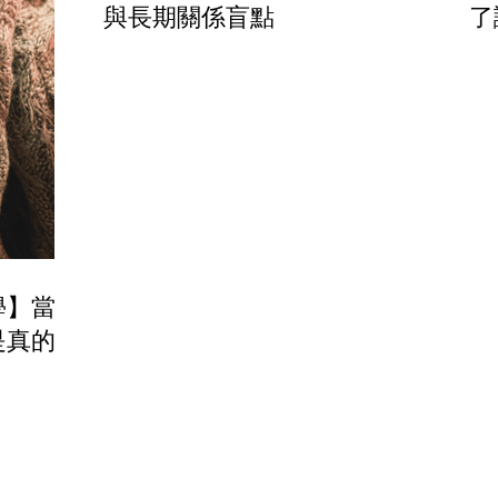
與長期關係盲點
了
動
學】當你
是真的