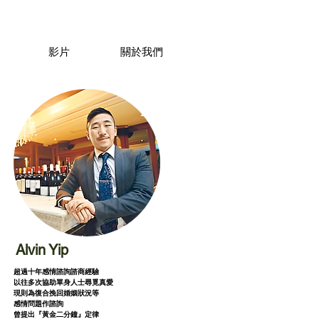
影片
關於我們
Alvin Yip
超過十年感情諮詢諮商經驗
以往多次協助單身人士尋覓真愛
現則為復合挽回婚姻狀況等
感情問題作諮詢
曾提出『黃金二分鐘』定律