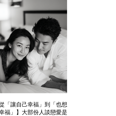
從「讓自己幸福」到「也想讓
幸福」】大部份人談戀愛是為