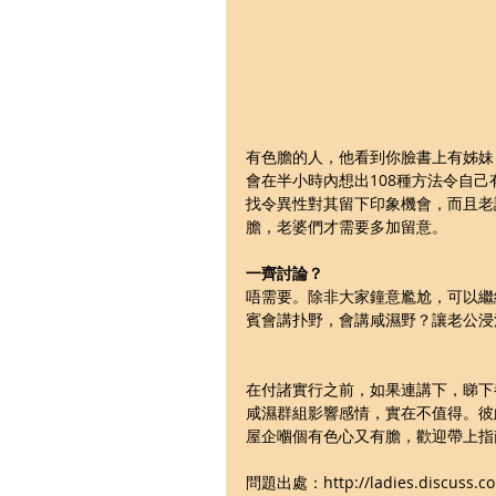
有色膽的人，他看到你臉書上有姊妹
會在半小時內想出108種方法令自
找令異性對其留下印象機會，而且老
膽，老婆們才需要多加留意。
一齊討論？
唔需要。除非大家鐘意尷尬，可以繼
賓會講扑野，會講咸濕野？讓老公浸淫於
在付諸實行之前，如果連講下，睇下
咸濕群組影響感情，實在不值得。彼
屋企嗰個有色心又有膽，歡迎帶上指
問題出處：http://ladies.discuss.co