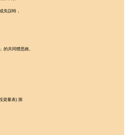
或失誤時，
」的共同體思維。
的投資量表) 測