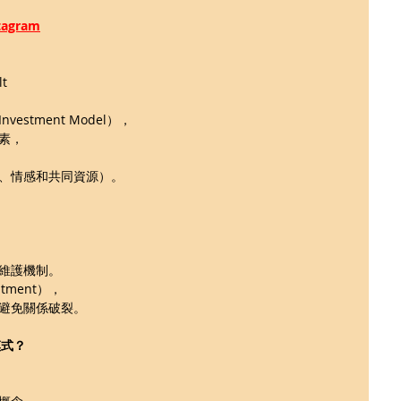
gram
t 
stment Model），
素，
、情感和共同資源）。
維護機制。
ment），
避免關係破裂。
模式？