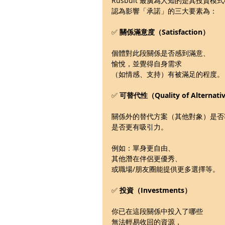
Rusbult 最廣為人知的是其投資模
認為影響「承諾」的三大要素為：
✅ 
關係滿意度（Satisfaction）
個體對此段關係是否感到滿意、
愉悅，並覺得自身需求
（如情感、支持）有被滿足的程度。
✅ 
可替代性（Quality of Alternati
關係外的替代方案（其他對象）是否
是否更有吸引力。
例如：單身更自由、
其他潛在伴侶更優秀、
或職場/朋友圈能提供更多選擇等。
✅ 
投資（Investments）
你已在這段關係中投入了哪些
無法輕易收回的資源，