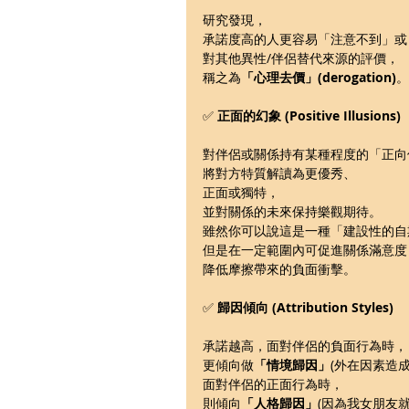
研究發現，
承諾度高的人更容易「注意不到」或
對其他異性/伴侶替代來源的評價，
稱之為
「心理去價」(derogation)
。
✅ 
正面的幻象 (Positive Illusions)
對伴侶或關係持有某種程度的「正向
將對方特質解讀為更優秀、
正面或獨特，
並對關係的未來保持樂觀期待。
雖然你可以說這是一種「建設性的自
但是在一定範圍內可促進關係滿意度
降低摩擦帶來的負面衝擊。
✅ 
歸因傾向 (Attribution Styles)
承諾越高，面對伴侶的負面行為時，
更傾向做
「情境歸因」
(外在因素造成
面對伴侶的正面行為時，
則傾向
「人格歸因」
(因為我女朋友就