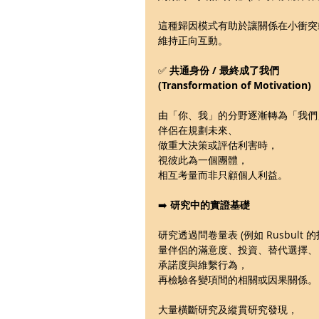
這種歸因模式有助於讓關係在小衝突
維持正向互動。
✅ 
共通身份 / 最終成了我們 
(Transformation of Motivation)
由「你、我」的分野逐漸轉為「我們
伴侶在規劃未來、
做重大決策或評估利害時，
視彼此為一個團體，
相互考量而非只顧個人利益。
➡️ 
研究中的實證基礎
研究透過問卷量表 (例如 Rusbult 
量伴侶的滿意度、投資、替代選擇、
承諾度與維繫行為，
再檢驗各變項間的相關或因果關係。
大量橫斷研究及縱貫研究發現，