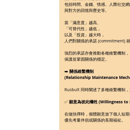
包括時間、金錢、情感、人際社交網
與對方的回憶與歷史等。
當「滿意度」越高、
「可替代性」越低，
以及「投資」越大時，
人們對關係的承諾 (commitment)
強烈的承諾亦會推動各種維繫機制，
保護並鞏固關係的穩定。
➡️ 
關係維繫機制 
(Relationship Maintenance Mec
Rusbult 同時闡述了多種維繫機
✅ 
願意為彼此犧牲 (Willingness to Sa
在做抉擇時，個體願意放下個人短期
優先考量伴侶或關係的長期福祉。