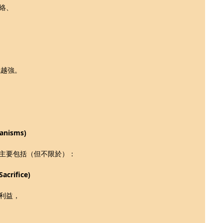
絡、
 就越強。
hanisms)
制，主要包括（但不限於）：
crifice)
利益，