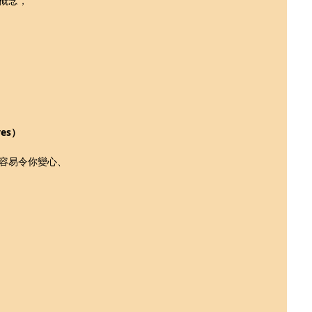
式概念，
ves）
容易令你變心、