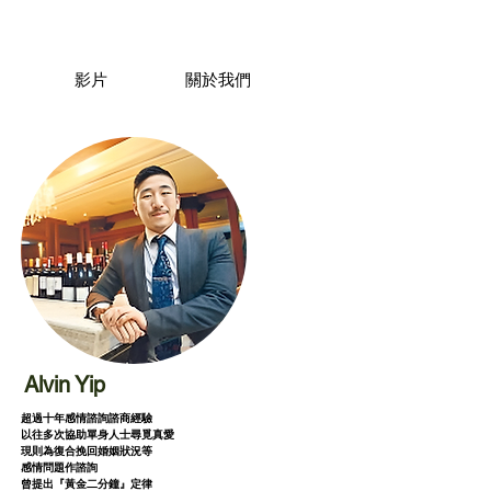
影片
關於我們
Alvin Yip
超過十年感情諮詢諮商經驗
以往多次協助單身人士尋覓真愛
現則為復合挽回婚姻狀況等
感情問題作諮詢
曾提出『黃金二分鐘』定律