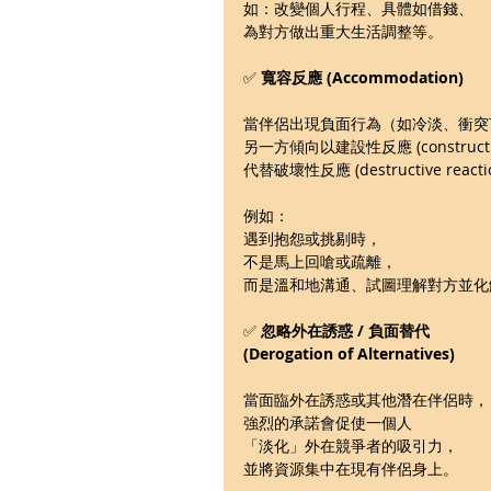
如：改變個人行程、具體如借錢、
為對方做出重大生活調整等。
✅ 
寬容反應 (Accommodation)
當伴侶出現負面行為（如冷淡、衝突
另一方傾向以建設性反應 (constructive 
代替破壞性反應 (destructive reacti
例如：
遇到抱怨或挑剔時，
不是馬上回嗆或疏離，
而是溫和地溝通、試圖理解對方並化
✅ 
忽略外在誘惑 / 負面替代 
(Derogation of Alternatives)
當面臨外在誘惑或其他潛在伴侶時，
強烈的承諾會促使一個人
「淡化」外在競爭者的吸引力，
並將資源集中在現有伴侶身上。