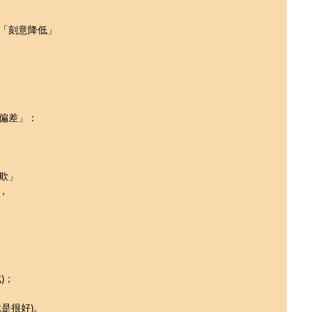
「刻意降低」
偏差」：
欺」
，
)；
是很好)。