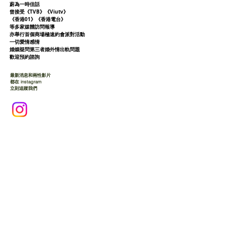
蔚為一時佳話
曾接受《TVB》《Viutv》
《香港01》
《香港電台》
等多家媒體訪問報導
亦舉行首個商場極速約會派對活動
一切愛情感情
婚姻疑問第三者婚外情出軌問題
歡迎預約諮詢
最新消息和兩性影片
都在 instagram
立刻追蹤我們