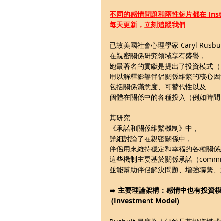
不同的感情問題和兩性短片都在 Insta
每天更新，立刻追蹤我們
已故美國社會心理學家 Caryl Rusbul
在親密關係研究領域享有盛譽，
她最著名的貢獻是提出了投資模式（Inve
用以解釋影響伴侶關係維繫的核心因
包括關係滿意度、可替代性以及
個體在關係中的各種投入（例如時間
其研究
《承諾和關係維繫機制》中，
詳細討論了在親密關係中，
伴侶用來維持穩定和幸福的各種關係
這些機制主要基於關係承諾（commit
並能幫助伴侶解決問題、增強聯繫、
➡️ 
主要理論架構：感情中也有投資
 (Investment Model)