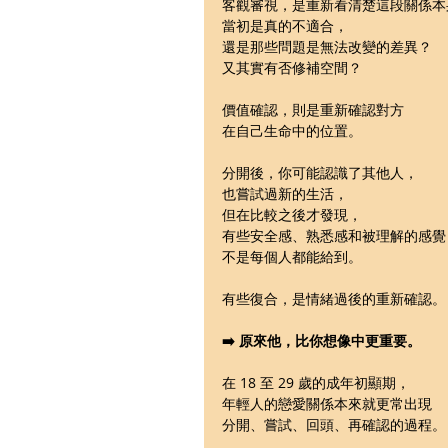
客觀審視，是重新看清楚這段關係本
當初是真的不適合，
還是那些問題是無法改變的差異？
又其實有否修補空間？
價值確認，則是重新確認對方
在自己生命中的位置。
分開後，你可能認識了其他人，
也嘗試過新的生活，
但在比較之後才發現，
有些安全感、熟悉感和被理解的感覺
不是每個人都能給到。
有些復合，是情緒過後的重新確認。
➡️ 原來他，比你想像中更重要。
在 18 至 29 歲的成年初顯期，
年輕人的戀愛關係本來就更常出現
分開、嘗試、回頭、再確認的過程。