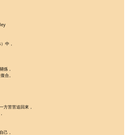
ey
ips）中，
關係，
次復合。
一方苦苦追回來，
，
自己，