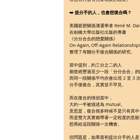
➡️ 提分手的人，也會想復合嗎？
美國親密關係溝通學者 René M. Dail
在劍橋大學出版社出版的專書
《分分合合的戀愛關係》
On-Again, Off-Again Relationsh
整理了有關分手復合關係的研究。
當中提到，約三分之二的人
都曾經歷過至少一段「分分合合」的
而同一段關係平均亦會出現 2 至 3 
分手後復合，其實並不罕見。
而在復合的情侶當中，
大約一半被描述為 mutual。
意思是，復合很多時候不是只有其中
而是雙方其實都帶著一定程度的意願
想再給這段關係一次機會。
但問題是，如果當初提出分手的人是