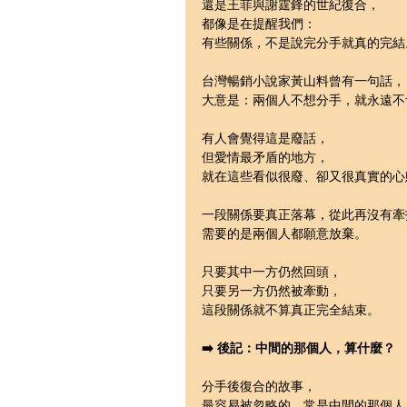
還是王菲與謝霆鋒的世紀復合，
都像是在提醒我們：
有些關係，不是說完分手就真的完結
台灣暢銷小說家黃山料曾有一句話，
大意是：兩個人不想分手，就永遠不
有人會覺得這是廢話，
但愛情最矛盾的地方，
就在這些看似很廢、卻又很真實的心
一段關係要真正落幕，從此再沒有牽
需要的是兩個人都願意放棄。
只要其中一方仍然回頭，
只要另一方仍然被牽動，
這段關係就不算真正完全結束。
➡️ 後記：中間的那個人，算什麼？
分手後復合的故事，
最容易被忽略的，常是中間的那個人