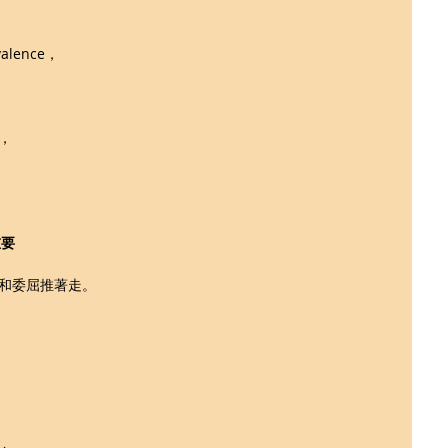
lence，
，
重要
和委屈推著走。