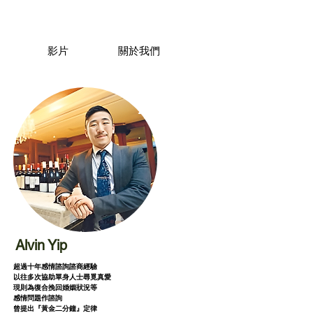
影片
關於我們
Alvin Yip
超過十年感情諮詢諮商經驗
以往多次協助單身人士尋覓真愛
現則為復合挽回婚姻狀況等
感情問題作諮詢
曾提出『黃金二分鐘』定律