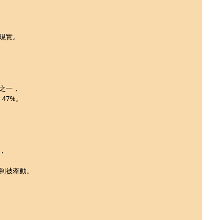
現實。
之一，
 47%。
，
到被牽動。