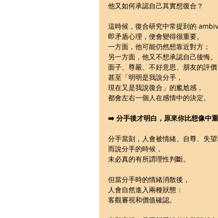
他又如何承認自己其實想復合？
這時候，復合研究中常提到的 ambiva
即矛盾心理，便會變得很重要。
一方面，他可能仍然想靠近對方；
另一方面，他又不想承認自己後悔。
面子、尊嚴、不好意思、朋友的評價
甚至「明明是我說分手，
現在又是我說復合」的尷尬感，
都會左右一個人在感情中的決定。
➡️ 分手後才明白，原來你比想像中
分手當刻，人會被情緒、自尊、失望
而說分手的時候，
未必真的有所謂理性判斷。
但當分手時的情緒消散後，
人會自然進入兩種狀態：
客觀審視和價值確認。