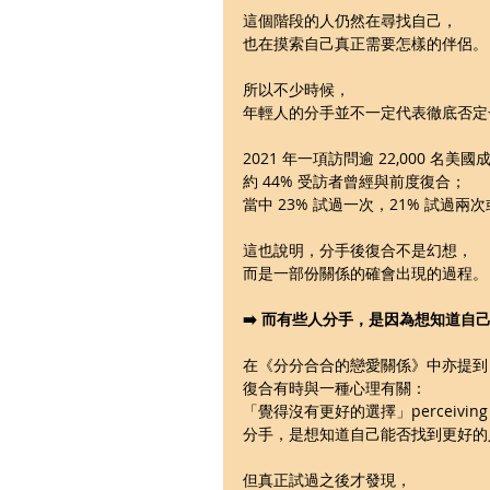
這個階段的人仍然在尋找自己，
也在摸索自己真正需要怎樣的伴侶。
所以不少時候，
年輕人的分手並不一定代表徹底否定
2021 年一項訪問逾 22,000 名
約 44% 受訪者曾經與前度復合；
當中 23% 試過一次，21% 試過兩
這也說明，分手後復合不是幻想，
而是一部份關係的確會出現的過程。
➡️ 而有些人分手，是因為想知道自
在《分分合合的戀愛關係》中亦提到
復合有時與一種心理有關：
「覺得沒有更好的選擇」perceiving a la
分手，是想知道自己能否找到更好的
但真正試過之後才發現，