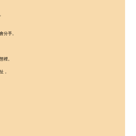
。
會分手。
態裡。
扯，
。