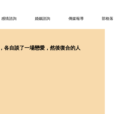
感情諮詢
婚姻諮詢
傳媒報導
部格落
，各自談了一場戀愛，然後復合的人