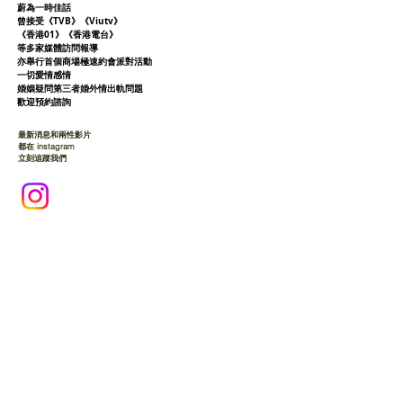
蔚為一時佳話
曾接受《TVB》《Viutv》
《香港01》
《香港電台》
等多家媒體訪問報導
亦舉行首個商場極速約會派對活動
一切愛情感情
婚姻疑問第三者婚外情出軌問題
歡迎預約諮詢
最新消息和兩性影片
都在 instagram
立刻追蹤我們