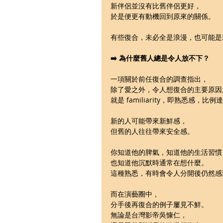
新伴侶並沒有比舊伴侶更好，
於是便更有動機回到原來的關係。
有些復合，未必全是浪漫，也可能是
➡️ 為什麼舊人總是令人放不下？
一項關於前任復合的調查指出，
除了愛之外，令人想復合的主要原因
就是 familiarity，即熟悉感，比例達
新的人可能帶來新鮮感，
但舊的人往往帶來安全感。
你知道他的脾氣，知道他的生活習慣
也知道他沉默時通常在想什麼。
這種熟悉，有時會令人分開後仍然感
而在演藝圈中，
分手後再復合的例子屢見不鮮。
無論是台灣影帝吳慷仁，