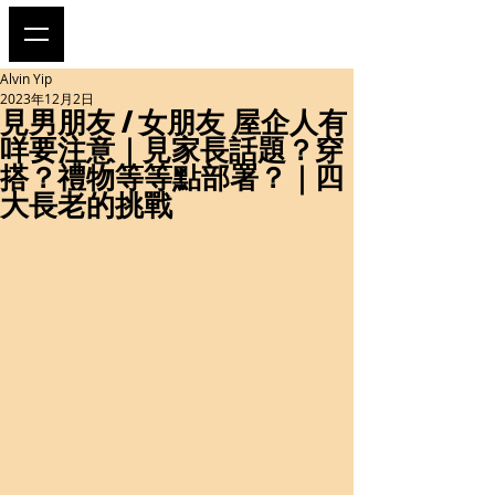
Alvin Yip
2023年12月2日
見男朋友 / 女朋友 屋企人有
咩要注意｜見家長話題？穿
搭？禮物等等點部署？｜四
大長老的挑戰