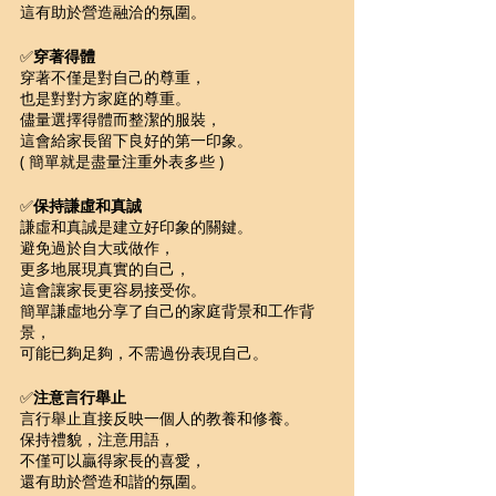
這有助於營造融洽的氛圍。
✅
穿著得體
穿著不僅是對自己的尊重，
也是對對方家庭的尊重。
儘量選擇得體而整潔的服裝，
這會給家長留下良好的第一印象。
( 簡單就是盡量注重外表多些 )
✅
保持謙虛和真誠
謙虛和真誠是建立好印象的關鍵。
避免過於自大或做作，
更多地展現真實的自己，
這會讓家長更容易接受你。
簡單謙虛地分享了自己的家庭背景和工作背
景，
可能已夠足夠，不需過份表現自己。
✅
注意言行舉止
言行舉止直接反映一個人的教養和修養。
保持禮貌，注意用語，
不僅可以贏得家長的喜愛，
還有助於營造和諧的氛圍。