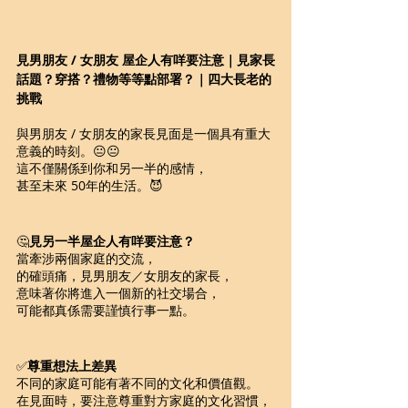
見男朋友 / 女朋友 屋企人有咩要注意｜見家長
話題？穿搭？禮物等等點部署？｜四大長老的
挑戰
與男朋友 / 女朋友的家長見面是一個具有重大
意義的時刻。😐😐
這不僅關係到你和另一半的感情，
甚至未來 50年的生活。😈
🤔
見另一半屋企人有咩要注意？
當牽涉兩個家庭的交流，
的確頭痛，見男朋友／女朋友的家長，
意味著你將進入一個新的社交場合，
可能都真係需要謹慎行事一點。
✅
尊重想法上差異
不同的家庭可能有著不同的文化和價值觀。
在見面時，要注意尊重對方家庭的文化習慣，