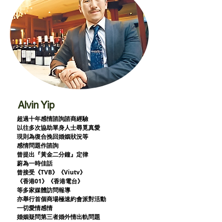
Alvin Yip
超過十年感情諮詢諮商經驗
以往多次協助單身人士尋覓真愛
現則為復合挽回婚姻狀況等
感情問題作諮詢
曾提出『黃金二分鐘』定律
蔚為一時佳話
曾接受《TVB》《Viutv》
《香港01》
《香港電台》
等多家媒體訪問報導
亦舉行首個商場極速約會派對活動
一切愛情感情
婚姻疑問第三者婚外情出軌問題