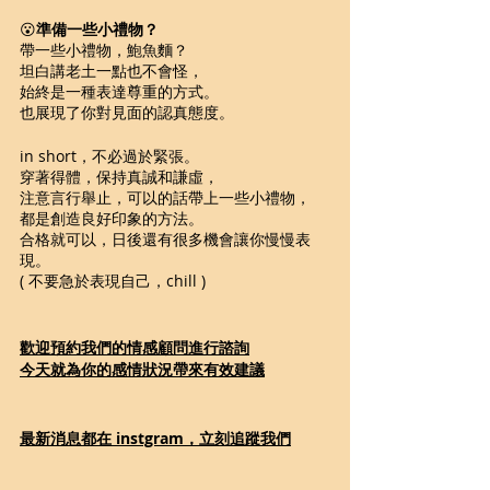
😮
準備一些小禮物？
帶一些小禮物，鮑魚麵？
坦白講老土一點也不會怪，
始終是一種表達尊重的方式。
也展現了你對見面的認真態度。
in short，不必過於緊張。
穿著得體，保持真誠和謙虛，
注意言行舉止，可以的話帶上一些小禮物，
都是創造良好印象的方法。
合格就可以，日後還有很多機會讓你慢慢表
現。
( 不要急於表現自己，chill )
歡迎預約我們的情感顧問進行諮詢
今天就為你的感情狀況帶來有效建議
最新消息都在 instgram，立刻追蹤我們