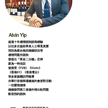
Alvin Yip
超過十年感情諮詢諮商經驗
以往多次協助單身人士尋覓真愛
現則為復合挽回婚姻狀況等
感情問題作諮詢
曾提出『黃金二分鐘』定律
蔚為一時佳話
曾接受《TVB》《Viutv》
《香港01》
《香港電台》
等多家媒體訪問報導
亦舉行首個商場極速約會派對活動
一切愛情感情
婚姻疑問第三者婚外情出軌問題
歡迎預約諮詢