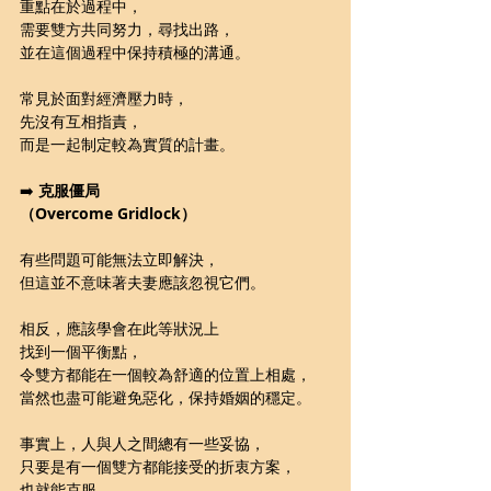
重點在於過程中，
需要雙方共同努力，尋找出路，
並在這個過程中保持積極的溝通。
常見於面對經濟壓力時，
先沒有互相指責，
而是一起制定較為實質的計畫。
➡️ 
克服僵局
（Overcome Gridlock）
有些問題可能無法立即解決，
但這並不意味著夫妻應該忽視它們。
相反，應該學會在此等狀況上
找到一個平衡點，
令雙方都能在一個較為舒適的位置上相處，
當然也盡可能避免惡化，保持婚姻的穩定。
事實上，人與人之間總有一些妥協，
只要是有一個雙方都能接受的折衷方案，
也就能克服。