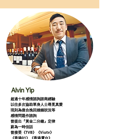
Alvin Yip
超過十年感情諮詢諮商經驗
以往多次協助單身人士尋覓真愛
現則為復合挽回婚姻狀況等
感情問題作諮詢
曾提出『黃金二分鐘』定律
蔚為一時佳話
曾接受《TVB》《Viutv》
《香港01》
《香港電台》