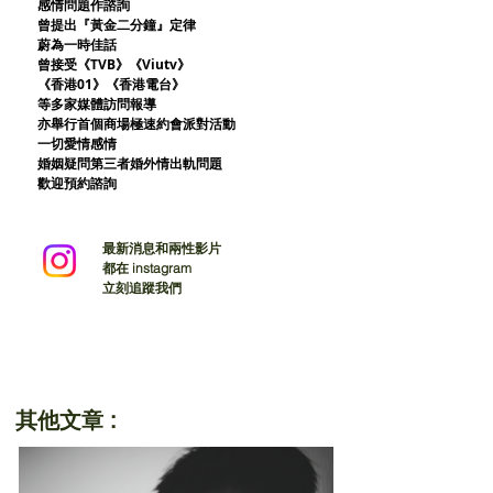
感情問題作諮詢
曾提出『黃金二分鐘』定律
蔚為一時佳話
曾接受《TVB》《Viutv》
《香港01》
《香港電台》
等多家媒體訪問報導
亦舉行首個商場極速約會派對活動
一切愛情感情
婚姻疑問第三者婚外情出軌問題
歡迎預約諮詢
最新消息和兩性影片
都在 instagram
立刻追蹤我們
其他文章 :