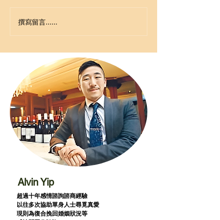
撰寫留言......
Alvin Yip
超過十年感情諮詢諮商經驗
以往多次協助單身人士尋覓真愛
現則為復合挽回婚姻狀況等