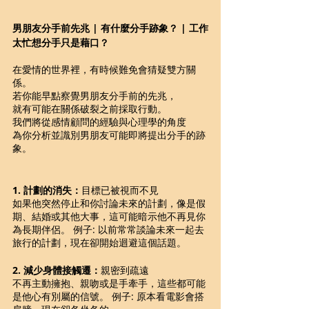
男朋友分手前先兆 | 有什麼分手跡象？ | 工作
太忙想分手只是藉口？
在愛情的世界裡，有時候難免會猜疑雙方關
係。
若你能早點察覺男朋友分手前的先兆，
就有可能在關係破裂之前採取行動。
我們將從感情顧問的經驗與心理學的角度
為你分析並識別男朋友可能即將提出分手的跡
象。 
1. 計劃的消失：
目標已被視而不見 
如果他突然停止和你討論未來的計劃，像是假
期、結婚或其他大事，這可能暗示他不再見你
為長期伴侶。 例子: 以前常常談論未來一起去
旅行的計劃，現在卻開始迴避這個話題。 
2. 減少身體接觸遷：
親密到疏遠 
不再主動擁抱、親吻或是手牽手，這些都可能
是他心有別屬的信號。 例子: 原本看電影會搭