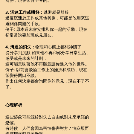
肩膀，現在卻各坐各的。
3. 沉迷工作或嗜好：
逃避就是舒服 
過度沉迷於工作或其他興趣，可能是他用來逃
避關係問題的手段。
例子: 原本週末會安排和你一起的活動，現在
卻常常說要加班或見朋友。 
4. 溝通的消失：
物理和心態上都想神隱了
從分享到沉默 如果他不再和你分享日常生活、
感受或是未來的計劃，
這可能意味著他不再願意讓你進入他的世界。 
例子: 以前會談論工作上的挫折和成功，現在
卻變得閉口不談。 
作出任何決定都會詢問你的意見，現在不了不
了。
心理解析
這些跡象可能源於對失去自由或對未來承諾的
恐懼。
有時候，人們會因為害怕傷害對方 / 怕麻煩而
選擇悄無聲息地撤退。