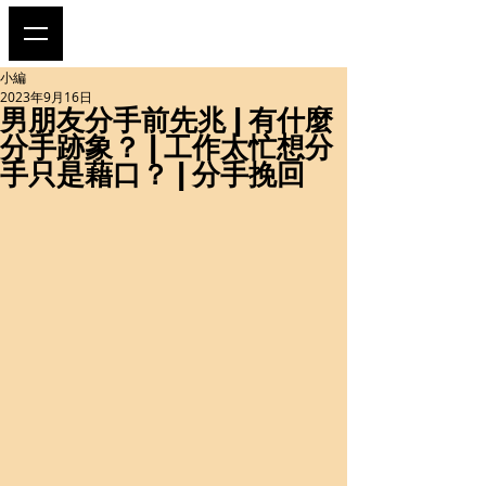
小編
2023年9月16日
男朋友分手前先兆 | 有什麼
分手跡象？ | 工作太忙想分
手只是藉口？ | 分手挽回