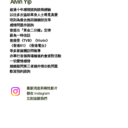
Alvin Yip
超過十年感情諮詢諮商經驗
以往多次協助單身人士尋覓真愛
現則為復合挽回婚姻狀況等
感情問題作諮詢
曾提出『黃金二分鐘』定律
蔚為一時佳話
曾接受《TVB》《Viutv》
《香港01》
《香港電台》
等多家媒體訪問報導
亦舉行首個商場極速約會派對活動
一切愛情感情
婚姻疑問第三者婚外情出軌問題
歡迎預約諮詢
最新消息和兩性影片
都在 instagram
立刻追蹤我們