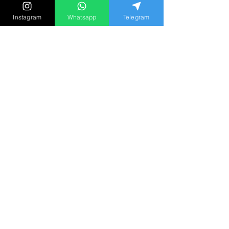
擇第二個？」心理學家談出軌
Instagram
Whatsapp
Telegram
動機與長期關係盲點