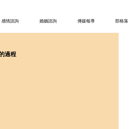
感情諮詢
婚姻諮詢
傳媒報導
部格落
的過程