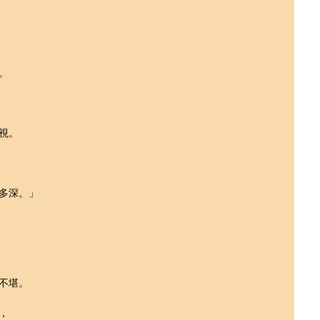
。
視。
多深。」
不堪。
，