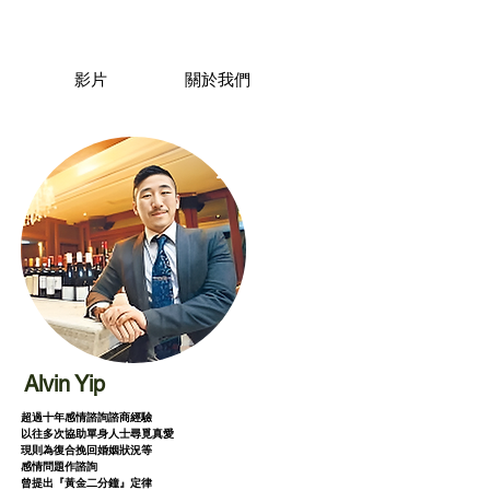
影片
關於我們
Alvin Yip
超過十年感情諮詢諮商經驗
以往多次協助單身人士尋覓真愛
現則為復合挽回婚姻狀況等
感情問題作諮詢
曾提出『黃金二分鐘』定律