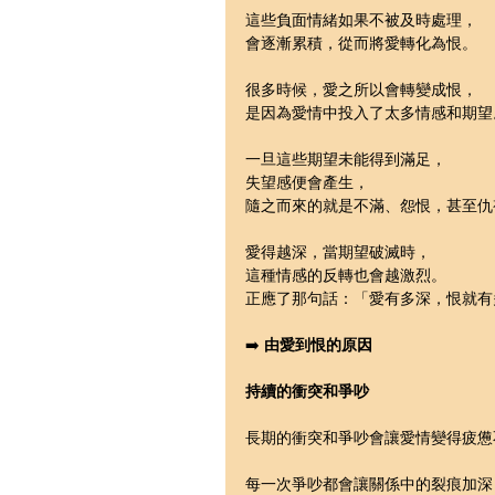
這些負面情緒如果不被及時處理，
會逐漸累積，從而將愛轉化為恨。
很多時候，愛之所以會轉變成恨，
是因為愛情中投入了太多情感和期望
一旦這些期望未能得到滿足，
失望感便會產生，
隨之而來的就是不滿、怨恨，甚至仇
愛得越深，當期望破滅時，
這種情感的反轉也會越激烈。
正應了那句話：「愛有多深，恨就有
➡️ 
由愛到恨的原因
持續的衝突和爭吵
長期的衝突和爭吵會讓愛情變得疲憊
每一次爭吵都會讓關係中的裂痕加深