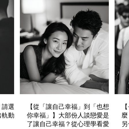
，請選擇
【從「讓自己幸福」到「也想讓
【
出軌動機
你幸福」】大部份人談戀愛是為
麼
了讓自己幸福？從心理學看愛情
另