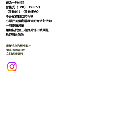
蔚為一時佳話
曾接受《TVB》《Viutv》
《香港01》
《香港電台》
等多家媒體訪問報導
亦舉行首個商場極速約會派對活動
一切愛情感情
婚姻疑問第三者婚外情出軌問題
歡迎預約諮詢
最新消息和兩性影片
都在 instagram
立刻追蹤我們