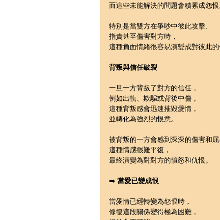
而這些未能解決的問題會積累成怨恨
特別是當雙方在爭吵中彼此攻擊、
指責甚至傷害對方時，
這種負面情緒很容易演變成對彼此的
背叛與信任破裂
一旦一方背叛了對方的信任，
例如出軌、欺騙或背後中傷，
這種背叛感會迅速摧毀愛情，
並轉化為強烈的恨意。
被背叛的一方會感到深深的傷害和屈
這種情感很難平復，
最終演變為對對方的憤怒和仇恨。
➡️ 
當愛已變成恨
當愛情已經轉變為怨恨時，
修復這段關係變得極為困難，