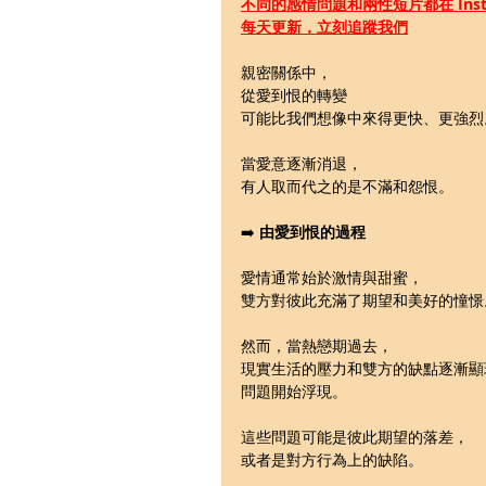
不同的感情問題和兩性短片都在 Insta
每天更新，立刻追蹤我們
親密關係中，
從愛到恨的轉變
可能比我們想像中來得更快、更強烈
當愛意逐漸消退，
有人取而代之的是不滿和怨恨。
➡️ 
由愛到恨的過程
愛情通常始於激情與甜蜜，
雙方對彼此充滿了期望和美好的憧憬
然而，當熱戀期過去，
現實生活的壓力和雙方的缺點逐漸顯
問題開始浮現。
這些問題可能是彼此期望的落差，
或者是對方行為上的缺陷。