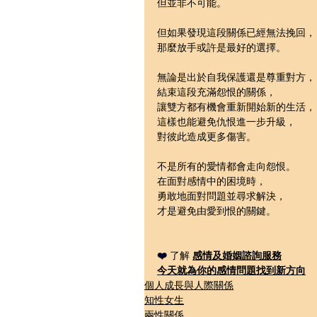
但並非不可能。
但如果發現這段關係已經無法挽回，
那麼放手或許是最好的選擇。
無論是出於自我保護還是尊重對方，
結束這段充滿怨恨的關係，
讓雙方都有機會重新開始新的生活，
這樣也能避免仇恨進一步升級，
對彼此造成更多傷害。
不是所有的愛情都會走向怨恨。
在面對感情中的困境時，
勇敢地面對問題並尋求解決，
才是避免由愛到恨的關鍵。
❤️ 
了解 
感情及婚姻諮詢
服務
今天就為你的感情問題
找到新方向
個人成長與人際關係
知性女生
兩性關係