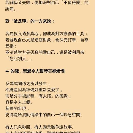
若關係又失敗，更加深對自己「不值得愛」的
認知。
對「被反彈」的一方來說：
容易投入過多真心，卻成為對方療傷的工具；
若發現自己只是過渡對象，會深受打擊、自尊
受損；
不清楚對方是否真的愛自己，還是被利用來
「忘記別人」。
➡️ 
的確，戀愛令人暫時忘卻煩惱
反彈式關係之所以發生，
不總是因為準備好重新去愛了，
而是分手後那種「有人陪」的感覺，
容易令人上癮。
新歡的出現，
彷彿是給混亂情緒中的自己一個喘息空間。
有人訊息秒回、有人願意聽你說故事、