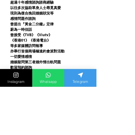
超過十年感情諮詢諮商經驗
以往多次協助單身人士尋覓真愛
現則為復合挽回婚姻狀況等
感情問題作諮詢
曾提出『黃金二分鐘』定律
蔚為一時佳話
曾接受《TVB》《Viutv》
《香港01》
《香港電台》
等多家媒體訪問報導
亦舉行首個商場極速約會派對活動
一切愛情感情
婚姻疑問第三者婚外情出軌問題
歡迎預約諮詢
Instagram
Whatsapp
Telegram
最新消息和兩性影片
都在 instagram
立刻追蹤我們
其他文章 :