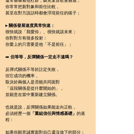
還常偷偷看他社群，聽見某首歌會難過；
你常常把新對象和前任比較，
甚至在對方說話時都會浮現前任的樣子；
▸ 關係發展速度異常快速：
很快就說「我愛你」、很快就談未來；
你對對方有很多投射：
你愛上的只需要是他「不是前任」；
➡️ 
但等等，反彈關係一定走不遠嗎？
反彈式關係不等於註定失敗，
但它成功的機率，
取決於兩個人是否能共同面對
「這段關係是從什麼開始的」，
並願意在當中重新建立關係。
也就是說，反彈關係如果能走向正軌，
必須經歷一個
「重組信任與情感基礎」
的過
程：
如果你願意誠實面對自己還沒放下的部分；