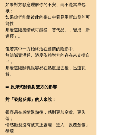
如果對方願意理解你的不安、而不是當成包
袱；
如果你們能從彼此的傷口中看見重新出發的可
能性； 
那麼這段感情就可能從「替代品」，變成「新
選擇」。
但若其中一方始終活在舊情的陰影中、
無法誠實溝通、過度依賴對方的存在來支撐自
己，
那麼這段關係很容易在熱度退去後，迅速瓦
解。
➡️ 
反彈式關係對雙方的影響
對「發起反彈」的人來說：
很容易在感情退熱後，感到更加空虛、更失
落；
情感斷裂沒有被真正處理，進入「反覆創傷」
循環；