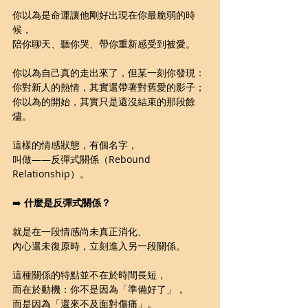
你以為是命運讓他剛好出現在你最脆弱的時
候，
陪你聊天、聽你哭、帶你重新感受到被愛。
你以為自己真的走出來了，但某一刻你發現：
你對新人的熱情，其實還帶著對舊愛的影子；
你以為的開始，其實只是還沒結束的那段餘
燼。
這樣的情感狀態，有個名字，
叫做——反彈式關係（Rebound 
Relationship）。
➡️ 
什麼是反彈式關係？
就是在一段情感尚未真正消化、
內心還未復原時，立刻進入另一段關係。
這種關係的特點並不在於時間長短，
而在於動機：你不是因為「準備好了」，
而是因為「還來不及面對傷痛」。