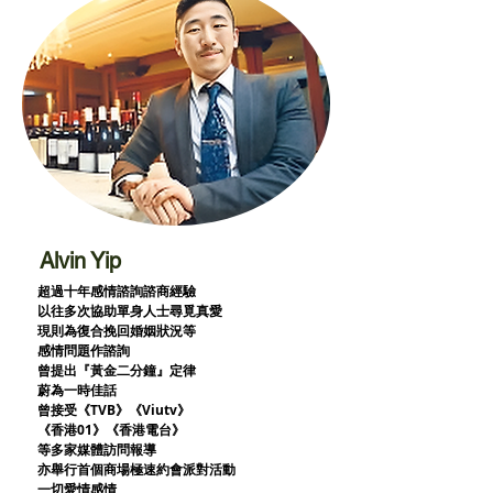
Alvin Yip
超過十年感情諮詢諮商經驗
以往多次協助單身人士尋覓真愛
現則為復合挽回婚姻狀況等
感情問題作諮詢
曾提出『黃金二分鐘』定律
蔚為一時佳話
曾接受《TVB》《Viutv》
《香港01》
《香港電台》
等多家媒體訪問報導
亦舉行首個商場極速約會派對活動
一切愛情感情