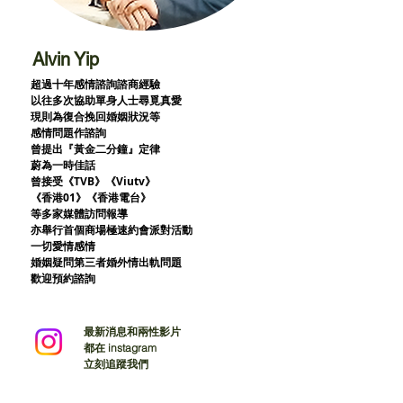
Alvin Yip
超過十年感情諮詢諮商經驗
以往多次協助單身人士尋覓真愛
現則為復合挽回婚姻狀況等
感情問題作諮詢
曾提出『黃金二分鐘』定律
蔚為一時佳話
曾接受《TVB》《Viutv》
《香港01》
《香港電台》
等多家媒體訪問報導
亦舉行首個商場極速約會派對活動
一切愛情感情
婚姻疑問第三者婚外情出軌問題
歡迎預約諮詢
最新消息和兩性影片
都在 instagram
立刻追蹤我們