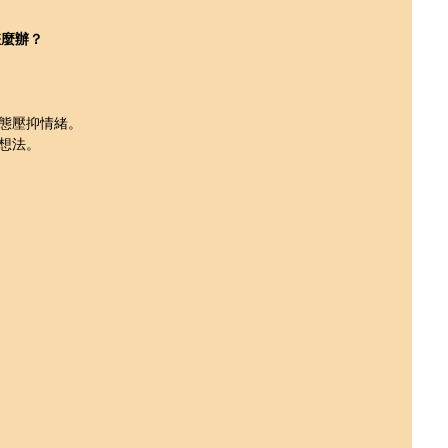
怎麼辦？
態壓抑情緒。
想法。