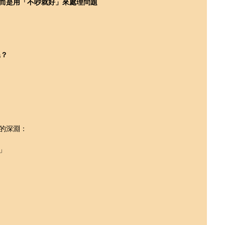
而是用「不吵就好」來處理問題
耗？
的深淵：
」