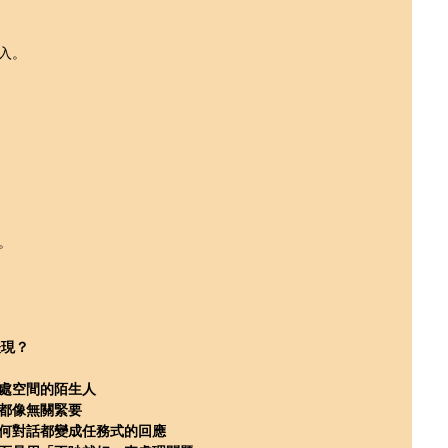
入。
。
表現？
處空間的陌生人
都像無關緊要
何對話都變成任務式的回應