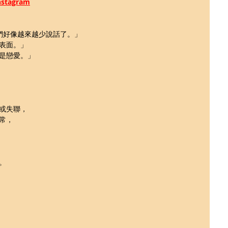
tagram
們好像越來越少說話了。」
表面。」
是戀愛。」
 
或失聯，
常，
。