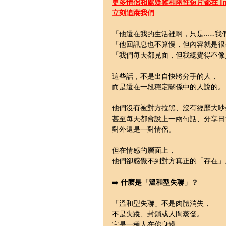
更多
情侶相處疑難和兩性短片都在 Ins
立刻追蹤我們
「他還在我的生活裡啊，只是……我
「他回訊息也不算慢，但內容就是很
「我們每天都見面，但我總覺得不像
這些話，不是出自快將分手的人，
而是還在一段穩定關係中的人說的。
他們沒有被對方拉黑、沒有經歷大吵
甚至每天都會說上一兩句話、分享日
對外還是一對情侶。
但在情感的層面上，
他們卻感覺不到對方真正的「存在」
➡️ 
什麼是「溫和型失聯」？
「溫和型失聯」不是肉體消失，
不是失蹤、封鎖或人間蒸發。
它是一種人在你身邊，