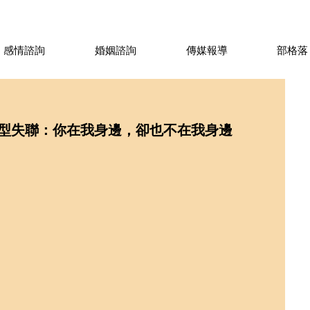
感情諮詢
婚姻諮詢
傳媒報導
部格落
型失聯：你在我身邊，卻也不在我身邊