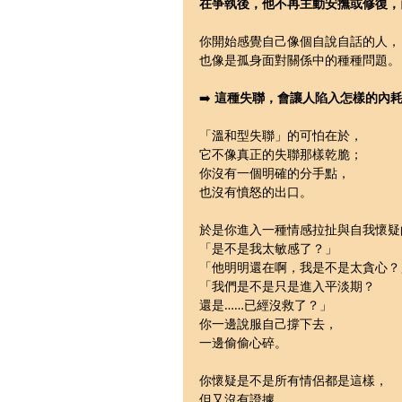
在爭執後，他不再主動安撫或修復，
你開始感覺自己像個自說自話的人，
也像是孤身面對關係中的種種問題。
➡️ 
這種失聯，會讓人陷入怎樣的內
「溫和型失聯」的可怕在於，
它不像真正的失聯那樣乾脆；
你沒有一個明確的分手點，
也沒有憤怒的出口。
於是你進入一種情感拉扯與自我懷疑
「是不是我太敏感了？」
「他明明還在啊，我是不是太貪心？
「我們是不是只是進入平淡期？
還是……已經沒救了？」
你一邊說服自己撐下去，
一邊偷偷心碎。
你懷疑是不是所有情侶都是這樣，
但又沒有證據。