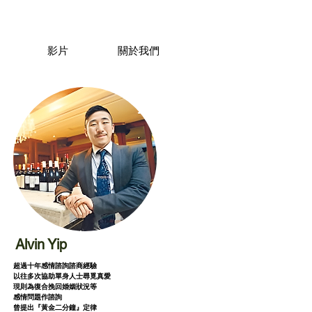
影片
關於我們
Alvin Yip
超過十年感情諮詢諮商經驗
以往多次協助單身人士尋覓真愛
現則為復合挽回婚姻狀況等
感情問題作諮詢
曾提出『黃金二分鐘』定律