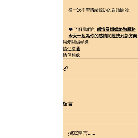
從一次不帶情緒控訴的對話開始。
❤️ 
了解我們的 
感情及婚姻諮詢
服務
今天一起為你的感情問題
找到新方向
戀愛關係輔導
情侶溝通
情侶相處
留言
撰寫留言......