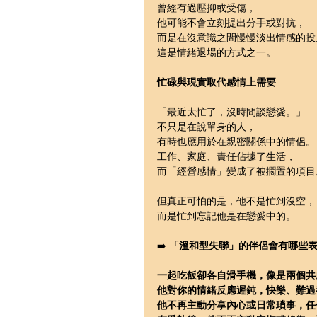
曾經有過壓抑或受傷，
他可能不會立刻提出分手或對抗，
而是在沒意識之間慢慢淡出情感的投
這是情緒退場的方式之一。
忙碌與現實取代感情上需要
「最近太忙了，沒時間談戀愛。」
不只是在說單身的人，
有時也應用於在親密關係中的情侶。
工作、家庭、責任佔據了生活，
而「經營感情」變成了被擱置的項目
但真正可怕的是，他不是忙到沒空，
而是忙到忘記他是在戀愛中的。
➡️ 
「溫和型失聯」的伴侶會有哪些
一起吃飯卻各自滑手機，像是兩個共
他對你的情緒反應遲鈍，快樂、難過
他不再主動分享內心或日常瑣事，任