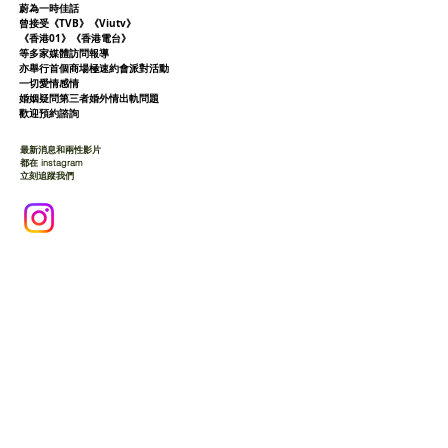
蔚為一時佳話
曾接受《TVB》《Viutv》
《香港01》
《香港電台》
等多家媒體訪問報導
亦舉行首個商場極速約會派對活動
一切愛情感情
婚姻疑問第三者婚外情出軌問題
歡迎預約諮詢
最新消息和兩性影片
都在 instagram
立刻追蹤我們