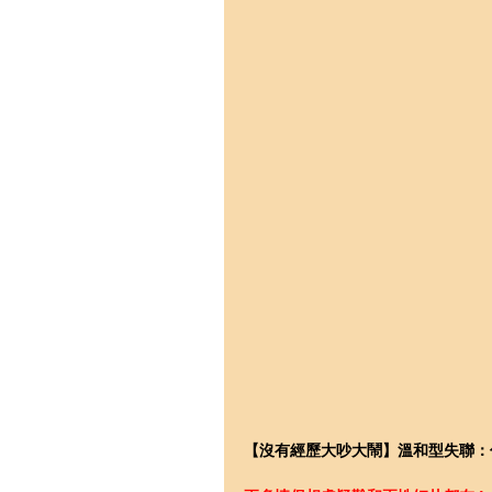
【沒有經歷大吵大鬧】溫和型失聯：