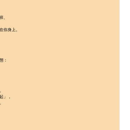
班、
在你身上。
態：
。
起」，
。