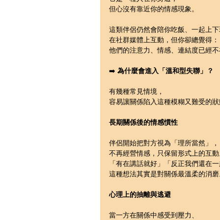
但心沒有靠近你的情感現象。
這類伴侶仍然會陪你吃飯、一起上下
在社群媒體上互動，但你卻總覺得：
他們的注意力、情感、連結度已經不
➡️ 
為什麼會進入「溫和型失聯」？
有幾種常見情境，
容易讓關係陷入這種模糊又難受的狀
長期關係後的情感慣性
伴侶開始把對方視為「理所當然」，
不再經營情感，只保留形式上的互動
「有在講話就好」「反正我們還在一
這種想法其實是對關係最溫柔的消磨
心理上的抽離與逃避
當一方在關係中感受到壓力、