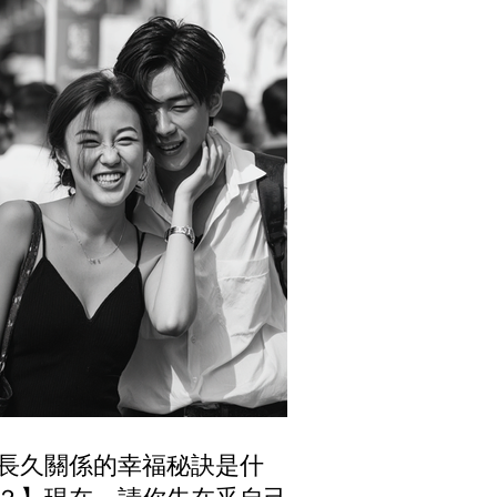
長久關係的幸福秘訣是什