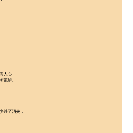
痛人心，
漸瓦解。
少甚至消失，