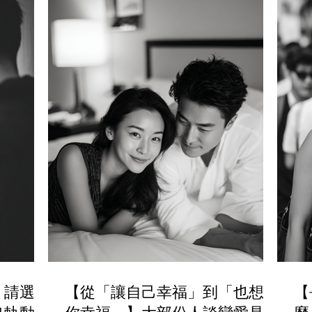
，請選擇
【從「讓自己幸福」到「也想讓
【