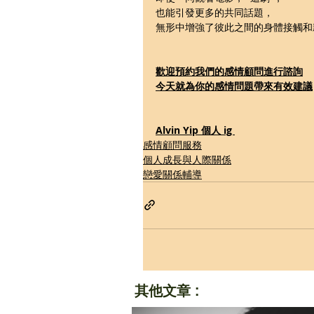
也能引發更多的共同話題，
無形中增強了彼此之間的身體接觸和
歡迎預約我們的感情顧問進行諮詢
今天就為你的感情問題帶來有效建議
Alvin Yip 個人 ig 
感情顧問服務
個人成長與人際關係
戀愛關係輔導
其他文章 :