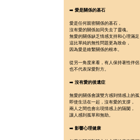
➡️ 
愛是關係的基石
愛是任何親密關係的基石，
沒有愛的關係如同失去了靈魂。
無愛的關係缺乏情感支持和心理滿足
這比單純的無性問題更為致命，
因為愛是維繫關係的根本。
從另一角度來看，有人保持著性伴侶 ( sex
也不代表深愛對方。
➡️ 
沒有愛的後遺症
無愛的關係會讓雙方感到情感上的孤
即使生活在一起，沒有愛的支撐，
兩人之間也會出現情感上的隔閡，
讓人感到孤單和無助。
➡️ 
影響心理健康