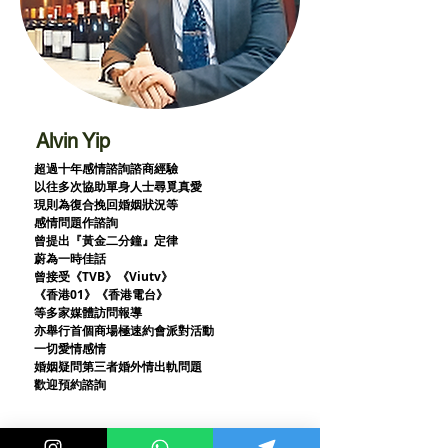
Alvin Yip
超過十年感情諮詢諮商經驗
以往多次協助單身人士尋覓真愛
現則為復合挽回婚姻狀況等
感情問題作諮詢
曾提出『黃金二分鐘』定律
蔚為一時佳話
曾接受《TVB》《Viutv》
《香港01》
《香港電台》
等多家媒體訪問報導
亦舉行首個商場極速約會派對活動
一切愛情感情
婚姻疑問第三者婚外情出軌問題
歡迎預約諮詢
最新消息和兩性影片