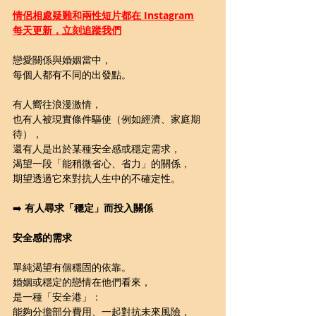
情侶相處疑難和兩性短片都在 Instagram
每天更新，立刻追蹤我們
戀愛關係與婚姻當中，
每個人都有不同的出發點。
有人嚮往浪漫激情，
也有人被現實條件驅使（例如經濟、家庭期
待），
還有人是出於某種安全感或穩定需求，
渴望一段「能稍微省心、省力」的關係，
期望透過它來對抗人生中的不確定性。
➡️ 
有人尋求「穩定」而投入關係
安全感的需求
單純渴望有個穩固的依靠。
婚姻或穩定的戀情在他們看來，
是一種「安全港」：
能夠分擔部分費用、一起對抗未來風險，