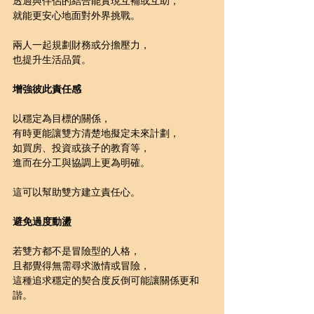
透過與伴侶的結合能實現互補或互助，
就能更安心地面對外界挑戰。
兩人一起規劃財務或分擔壓力，
也提升生活品質。
增強彼此責任感
以穩定為目標的關係，
有時更能讓雙方清楚地擬定未來計劃，
如買房、投資或孩子的教育等，
進而在分工與協調上更為明確。
這可以幫助雙方建立責任心。
避免過度動盪
若雙方都不是冒險型的人格，
且都覺得無需尋求激情或冒險，
這種追求穩定的契合度反倒可能讓關係更和
諧。