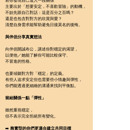
若你發現自己進入一段關係
主要出於「想要安定，不喜歡冒險」的動機，
不妨先跟自己對話：這是百分之百嗎？
還是也包含對對方的欣賞與愛？
清楚自身需求能幫助避免日後莫名的後悔。
與伴侶分享真實想法
向伴侶開誠布公，講述你對穩定的渴望，
以便他／她能了解你可能比較保守、
不冒進的性格。
也要傾聽對方對「穩定」的定義。
有些人追求安定但也需要些小情趣與彈性，
你們能透過更細緻的溝通來找到平衡點。
留給關係一點「彈性」
雖然重視穩定，
但不表示完全拒絕所有變化。
➡️ 
務實型的你們更適合建立共同目標