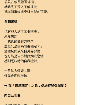
若只在低風險區徘徊，
就錯失了深入了解彼此、
嘗試新事物或突破自我的可能。
自我懷疑
也有些人到了某個階段，
忽然想起：
「我真的愛對方嗎？
還是只是因為想要穩定？」
這種疑問或來自外界評論，
也可能是自己對婚姻或戀情
感到乏味時的自我檢討。
一旦陷入懷疑，關
係就會面臨考驗。
➡️ 
在「追求穩定」之餘，仍維持關係深度？
向自己坦白