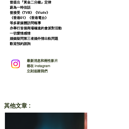
曾提出『黃金二分鐘』定律
蔚為一時佳話
曾接受《TVB》《Viutv》
《香港01》
《香港電台》
等多家媒體訪問報導
亦舉行首個商場極速約會派對活動
一切愛情感情
婚姻疑問第三者婚外情出軌問題
歡迎預約諮詢
最新消息和兩性影片
都在 instagram
立刻追蹤我們
其他文章 :