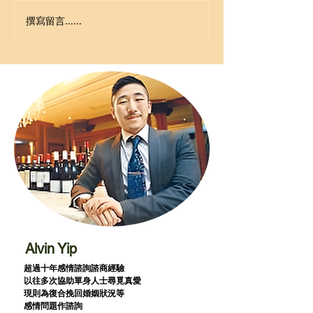
撰寫留言......
Alvin Yip
超過十年感情諮詢諮商經驗
以往多次協助單身人士尋覓真愛
現則為復合挽回婚姻狀況等
感情問題作諮詢