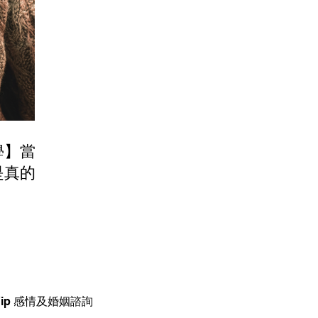
學】當你
是真的
n Yip 感情及婚姻諮詢