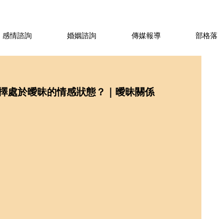
感情諮詢
婚姻諮詢
傳媒報導
部格落
擇處於曖昧的情感狀態？｜曖昧關係