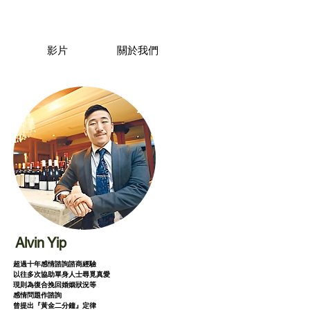
影片
關於我們
Alvin Yip
超過十年感情諮詢諮商經驗
以往多次協助單身人士尋覓真愛
現則為復合挽回婚姻狀況等
感情問題作諮詢
曾提出『黃金二分鐘』定律