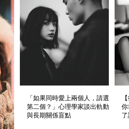
「如果同時愛上兩個人，請選擇
【
第二個？」心理學家談出軌動機
你
與長期關係盲點
了
動