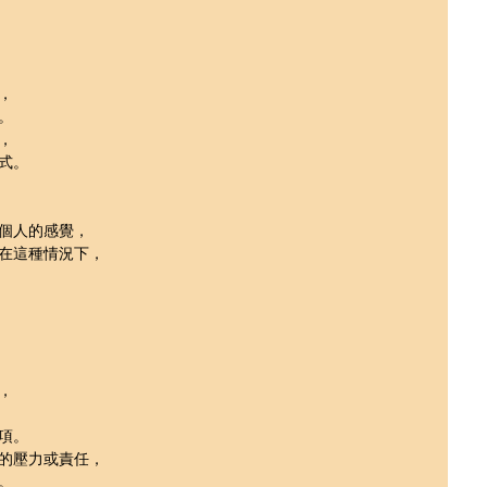
，
。
，
式。
個人的感覺，
在這種情況下，
，
項。
的壓力或責任，
。