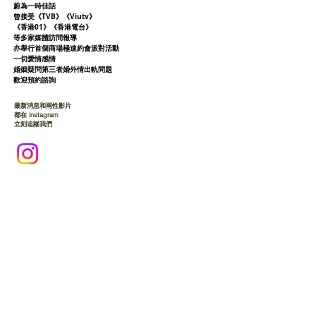
蔚為一時佳話
曾接受《TVB》《Viutv》
《香港01》
《香港電台》
等多家媒體訪問報導
亦舉行首個商場極速約會派對活動
一切愛情感情
婚姻疑問第三者婚外情出軌問題
歡迎預約諮詢
最新消息和兩性影片
都在 instagram
立刻追蹤我們