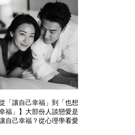
從「讓自己幸福」到「也想讓
幸福」】大部份人談戀愛是為
讓自己幸福？從心理學看愛情
機與長久關係