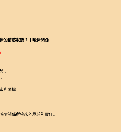
昧的情感狀態？｜曖昧關係
m
見，
，
素和動機，
感情關係所帶來的承諾和責任。