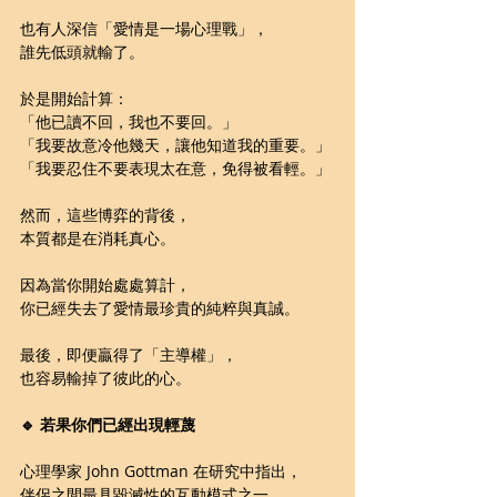
也有人深信「愛情是一場心理戰」，
誰先低頭就輸了。
於是開始計算：
「他已讀不回，我也不要回。」
「我要故意冷他幾天，讓他知道我的重要。」
「我要忍住不要表現太在意，免得被看輕。」
然而，這些博弈的背後，
本質都是在消耗真心。
因為當你開始處處算計，
你已經失去了愛情最珍貴的純粹與真誠。
最後，即便贏得了「主導權」，
也容易輸掉了彼此的心。
🔹 若果你們已經出現輕蔑
心理學家 John Gottman 在研究中指出，
伴侶之間最具毀滅性的互動模式之一，