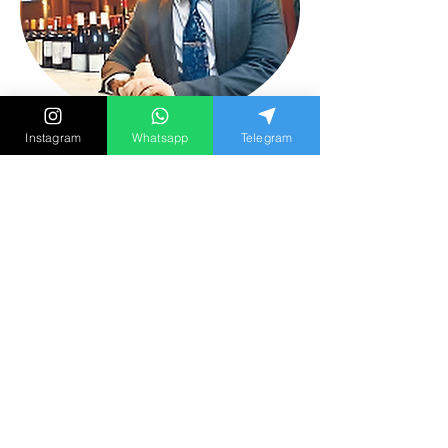
Instagram
Whatsapp
Telegram
Alvin Yip
超過十年感情諮詢諮商經驗
以往多次協助單身人士尋覓真愛
現則為復合挽回婚姻狀況等
感情問題作諮詢
曾提出『黃金二分鐘』定律
蔚為一時佳話
曾接受《TVB》《Viutv》
《香港01》
《香港電台》
等多家媒體訪問報導
亦舉行首個商場極速約會派對活動
一切愛情感情
婚姻疑問第三者婚外情出軌問題
歡迎預約諮詢