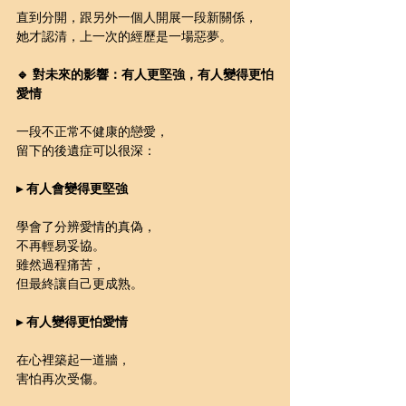
直到分開，跟另外一個人開展一段新關係，
她才認清，上一次的經歷是一場惡夢。
🔹 對未來的影響：有人更堅強，有人變得更怕
愛情
一段不正常不健康的戀愛，
留下的後遺症可以很深：
▸ 有人會變得更堅強
學會了分辨愛情的真偽，
不再輕易妥協。
雖然過程痛苦，
但最終讓自己更成熟。
▸ 有人變得更怕愛情
在心裡築起一道牆，
害怕再次受傷。