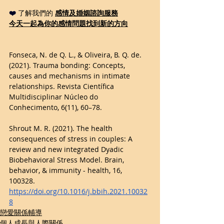
❤️ 
了解我們的 
感情及婚姻諮詢服務
今天一起為你的感情問題找到新的方向
Fonseca, N. de Q. L., & Oliveira, B. Q. de. 
(2021). Trauma bonding: Concepts, 
causes and mechanisms in intimate 
relationships. Revista Científica 
Multidisciplinar Núcleo do 
Conhecimento, 6(11), 60–78.
Shrout M. R. (2021). The health 
consequences of stress in couples: A 
review and new integrated Dyadic 
Biobehavioral Stress Model. Brain, 
behavior, & immunity - health, 16, 
100328. 
https://doi.org/10.1016/j.bbih.2021.10032
8
戀愛關係輔導
個人成長與人際關係