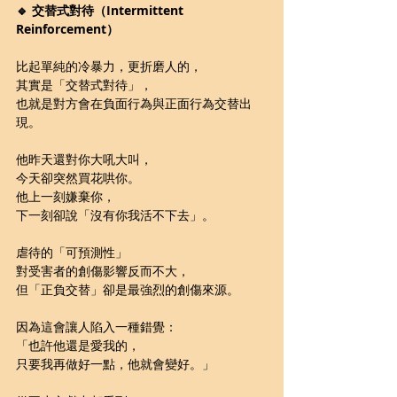
🔹 交替式對待（
Intermittent 
Reinforcement
）
比起單純的冷暴力，更折磨人的，
其實是「交替式對待」，
也就是對方會在負面行為與正面行為交替出
現。
他昨天還對你大吼大叫，
今天卻突然買花哄你。
他上一刻嫌棄你，
下一刻卻說「沒有你我活不下去」。
虐待的「可預測性」
對受害者的創傷影響反而不大，
但「正負交替」卻是最強烈的創傷來源。
因為這會讓人陷入一種錯覺：
「也許他還是愛我的，
只要我再做好一點，他就會變好。」