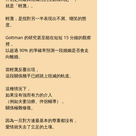
就是「輕蔑」。
輕蔑，是指對另一半表現出不屑、嘲笑的態
度。
Gottman 的研究甚至能在短短 15 分鐘的觀察
裡，
以超過 90% 的準確率預測一段婚姻是否會走
向離婚。
當輕蔑反覆出現，
這段關係幾乎已經踏上毀滅的軌道。
這種情況下，
如果沒有強而有力的介入
（例如夫妻治療、伴侶輔導），
關係極難修復。
因為一旦對方連最基本的尊重都沒有，
愛情就失去了立足的土壤。