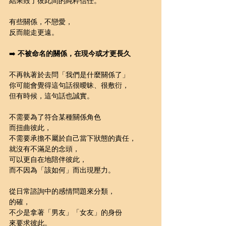
結果毀了彼此間的純粹信任。
有些關係，不戀愛，
反而能走更遠。
➡️ 
不被命名的關係，在現今或才更長久
不再執著於去問「我們是什麼關係了」
你可能會覺得這句話很曖昧、很敷衍，
但有時候，這句話也誠實。
不需要為了符合某種關係角色
而扭曲彼此，
不需要承擔不屬於自己當下狀態的責任，
就沒有不滿足的念頭，
可以更自在地陪伴彼此，
而不因為「該如何」而出現壓力。
從日常諮詢中的感情問題來分類，
的確，
不少是拿著「男友」「女友」的身份
來要求彼此。