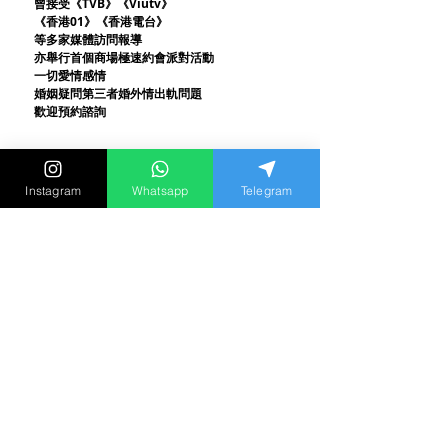
曾接受《TVB》《Viutv》
《香港01》
《香港電台》
等多家媒體訪問報導
亦舉行首個商場極速約會派對活動
一切愛情感情
婚姻疑問第三者婚外情出軌問題
歡迎預約諮詢
最新消息和兩性影片
都在 instagram
Instagram
Whatsapp
Telegram
立刻追蹤我們
其他文章 :