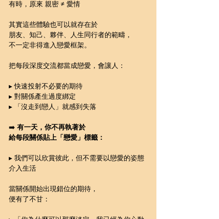
有時，原來 親密 ≠ 愛情
其實這些體驗也可以就存在於
朋友、知己、夥伴、人生同行者的範疇，
不一定非得進入戀愛框架。
把每段深度交流都當成戀愛，會讓人：
▸ 快速投射不必要的期待
▸ 對關係產生過度綁定
▸ 「沒走到戀人」就感到失落
➡️ 
有一天，你不再執著於
給每段關係貼上「戀愛」標籤：
▸ 我們可以欣賞彼此，但不需要以戀愛的姿態
介入生活
當關係開始出現錯位的期待，
便有了不甘：