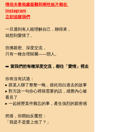
情侶夫妻相處疑難和兩性短片都在 
Instagram
立刻追蹤我們
一旦遇到有人能理解自己，聊得來，
就想到愛情了。
彷彿親密、深度交流，
只有一種合理歸屬——戀人。
➡️ 
當我們把每種深度交流，都往「愛情」裡走
你有沒有試過：
▸ 跟某人聊了整整一晚，彼此坦白過去的故事
▸ 對方說一句你心裡很需要的話，感覺內心被
看見了
▸ 一起經歷某件難忘的事，產生強烈的親密感
然後，你開始反覆想：
「我是不是愛上他了？」