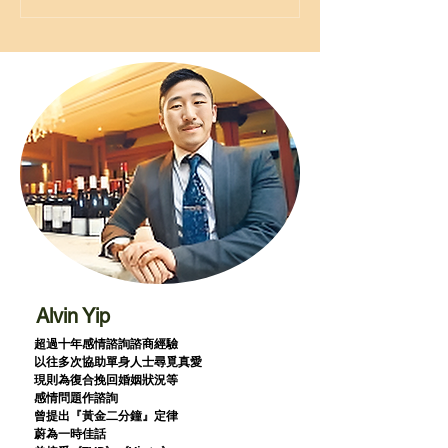
Alvin Yip
超過十年感情諮詢諮商經驗
以往多次協助單身人士尋覓真愛
現則為復合挽回婚姻狀況等
感情問題作諮詢
曾提出『黃金二分鐘』定律
蔚為一時佳話