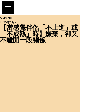
Alvin Yip
2025年1月2日
【當感覺伴侶「不上進」或
「不成熟」時】嫌棄，卻又
不離開一段關係