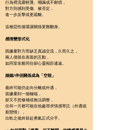
行為裡流露輕蔑、嘲諷或不耐煩，
對方則感到受傷、被否定，
進一步反擊或更疏離。
這種惡性循環讓關係更難翻身。
感情變形式化
因嫌棄對方而缺乏真誠交流，久而久之，
兩人僅留在表面的互動，
如同室友般同住卻心靈相距遙遠。
婚姻/伴侶關係成為「空殼」
最終可能仍走向分離或外遇，
當嫌棄到一個極端，
卻又不想修補或無法調整，
任何一方都可能在他處尋求情感寄託（外遇或
新戀情），
出軌之後終鼓起勇氣正式分手。