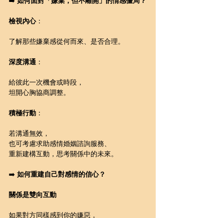
➡️ 
如何面對「嫌棄，但不離開」的情感僵局？
檢視內心
：
了解那些嫌棄感從何而來、是否合理。
深度溝通
：
給彼此一次機會或時段，
坦開心胸協商調整。
積極行動
：
若溝通無效，
也可考慮求助感情婚姻諮詢服務、
重新建構互動，思考關係中的未來。
➡️ 
如何重建自己對感情的信心？
關係是雙向互動
如果對方同樣感到你的嫌惡，