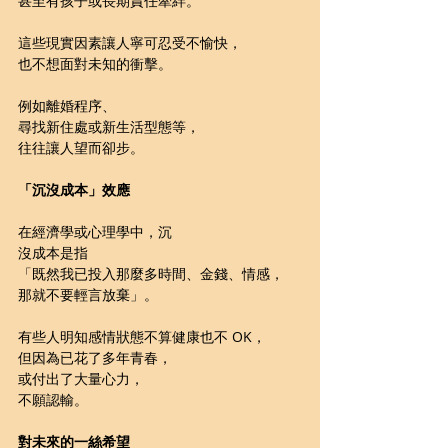
甚至有孩子或長期責任牽絆。
這些現實因素讓人寧可忍受不愉快，
也不想面對未知的衝擊。
例如離婚程序、
尋找新住處或新生活型態等，
往往讓人望而卻步。
「沉沒成本」效應
在經濟學或心理學中，沉
沒成本是指
「既然我已投入那麼多時間、金錢、情感，
那就不要輕言放棄」。
有些人明知感情狀態不算健康也不 OK，
但因為已花了多年青春，
或付出了大量心力，
不願認輸。
對未來的一絲希望