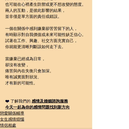
也可能在心裡產生防禦或更不想改變的態度。
兩人的互動，是彼此影響的結果，
並非僅是單方面的責任或錯誤。
一個在關係中感到嫌棄卻苦苦留下的人，
有時顯示對自我價值或未來可能性缺乏信心。
試著在工作、興趣、社交方面充實自己，
你就能更清晰判斷該如何走下去。
當嫌棄已經成為日常，
卻沒有改變，
痛苦與內在失衡只會加深。
唯有誠實面對狀況、
才有新的可能性。
❤️ 
了解我們的 
感情及婚姻諮詢
服務
今天一起為你的感情問題
找到新方向
戀愛關係輔導
女生感情煩惱
情侶相處