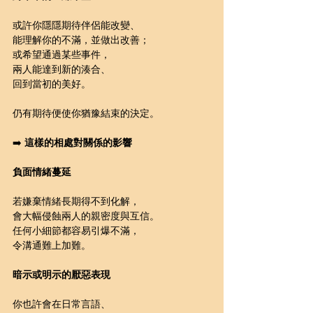
或許你隱隱期待伴侶能改變、
能理解你的不滿，並做出改善；
或希望通過某些事件，
兩人能達到新的湊合、
回到當初的美好。
仍有期待便使你猶豫結束的決定。
➡️ 
這樣的相處對關係的影響
負面情緒蔓延
若嫌棄情緒長期得不到化解，
會大幅侵蝕兩人的親密度與互信。
任何小細節都容易引爆不滿，
令溝通難上加難。
暗示或明示的厭惡表現
你也許會在日常言語、