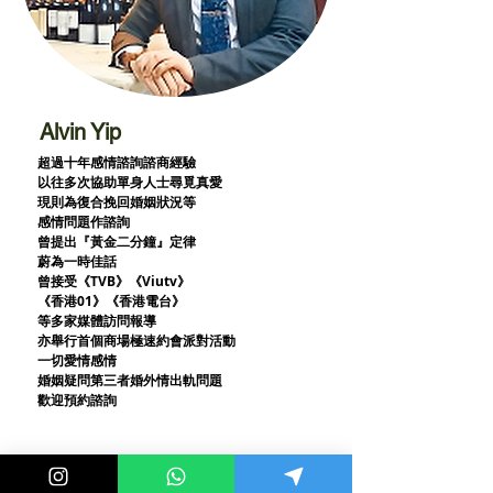
Alvin Yip
超過十年感情諮詢諮商經驗
以往多次協助單身人士尋覓真愛
現則為復合挽回婚姻狀況等
感情問題作諮詢
曾提出『黃金二分鐘』定律
蔚為一時佳話
曾接受《TVB》《Viutv》
《香港01》
《香港電台》
等多家媒體訪問報導
亦舉行首個商場極速約會派對活動
一切愛情感情
婚姻疑問第三者婚外情出軌問題
歡迎預約諮詢
最新消息和兩性影片
都在 instagram