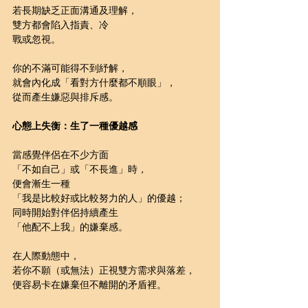
若長期缺乏正面溝通及理解，
雙方都會陷入指責、冷
戰或忽視。
你的不滿可能得不到紓解，
就會內化成「看對方什麼都不順眼」，
從而產生嫌惡與排斥感。
心態上失衡：生了一種優越感
當感覺伴侶在不少方面
「不如自己」或「不長進」時，
便會漸生一種
「我是比較好或比較努力的人」的優越；
同時開始對伴侶持續產生
「他配不上我」的嫌棄感。
在人際動態中，
若你不願（或無法）正視雙方需求與落差，
便容易卡在嫌棄但不離開的矛盾裡。