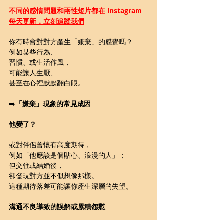
不同的感情問題和兩性短片都在 Instagram
每天更新，立刻追蹤我們
你有時會對對方產生「嫌棄」的感覺嗎？
例如某些行為、
習慣、或生活作風，
可能讓人生厭、
甚至在心裡默默翻白眼。
➡️
「嫌棄」現象的常見成因
他變了？
或對伴侶曾懷有高度期待，
例如「他應該是個貼心、浪漫的人」；
但交往或結婚後，
卻發現對方並不似想像那樣。
這種期待落差可能讓你產生深層的失望。
溝通不良導致的誤解或累積怨懟