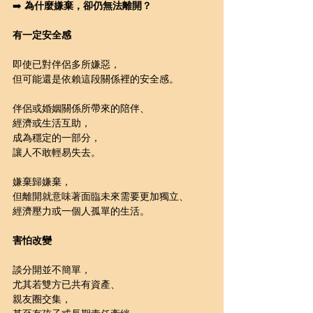
➡️ 
為什麼嫌棄，卻仍無法離開？
有一定安全感
即使已對伴侶多所嫌惡，
但可能還是依賴這段關係裡的安全感。
伴侶或婚姻關係所帶來的陪伴、
經濟或生活互助，
成為穩定的一部分，
讓人不敢輕易失去。
嫌棄歸嫌棄，
但離開就意味著面臨未來需要更加獨立、
經濟壓力或一個人孤單的生活。
害怕改變
談分開並不簡單，
尤其若雙方已共有資產、
親友圈交集，