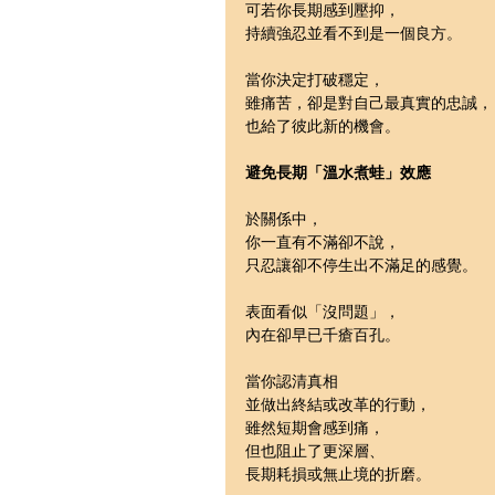
可若你長期感到壓抑，
持續強忍並看不到是一個良方。
當你決定打破穩定，
雖痛苦，卻是對自己最真實的忠誠，
也給了彼此新的機會。
避免長期「溫水煮蛙」效應
於關係中，
你一直有不滿卻不說，
只忍讓卻不停生出不滿足的感覺。
表面看似「沒問題」，
內在卻早已千瘡百孔。
當你認清真相
並做出終結或改革的行動，
雖然短期會感到痛，
但也阻止了更深層、
長期耗損或無止境的折磨。