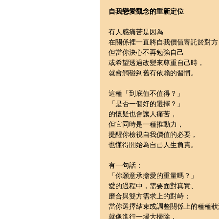
自我戀愛觀念的重新定位
有人感痛苦是因為
在關係裡一直將自我價值寄託於對方
但當你決心不再勉強自己
或希望透過改變來尊重自己時，
就會觸碰到舊有依賴的習慣。
這種「到底值不值得？」
「是否一個好的選擇？」
的懷疑也會讓人痛苦，
但它同時是一種推動力，
提醒你檢視自我價值的必要，
也懂得開始為自己人生負責。
有一句話：
「你願意承擔愛的重量嗎？」
愛的過程中，需要面對真實、
磨合與雙方需求上的對峙；
當你選擇結束或調整關係上的種種狀
就像進行一場大掃除，