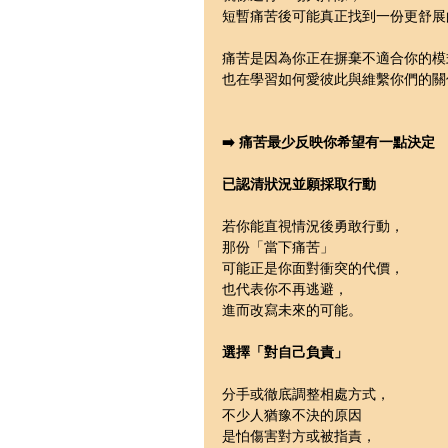
短暫痛苦後可能真正找到一份更舒展
痛苦是因為你正在摒棄不適合你的模
也在學習如何愛彼此與維繫你們的關
➡️ 痛苦最少反映你希望有一點決定
已認清狀況並願採取行動
若你能直視情況後勇敢行動，
那份「當下痛苦」
可能正是你面對衝突的代價，
也代表你不再逃避，
進而改寫未來的可能。
選擇「對自己負責」
分手或徹底調整相處方式，
不少人猶豫不決的原因
是怕傷害對方或被指責，