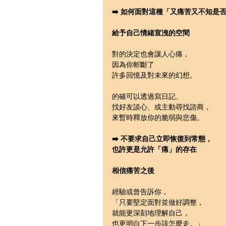
➡️ 如何面對這種「又痛苦又不知是
給予自己情緒宣洩的空間
對的決定也會讓人心痛，
因為你斬斷了
許多回憶及對未來的幻想。
的確可以透過寫日記、
找好友談心、或主動尋找諮商，
來暫時釋放你的脆弱與悲傷。
➡️ 不要求自己立即恢復到常態，
也許更是允許「痛」的存在
相信痛苦之後
經驗或曾告訴你，
「只要堅定面對並做好調整，
就能更深刻地理解自己，
也更明白下一步該怎麼走。」