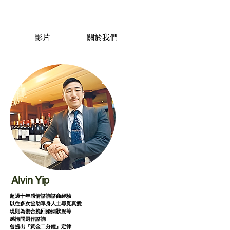
影片
關於我們
Alvin Yip
超過十年感情諮詢諮商經驗
以往多次協助單身人士尋覓真愛
現則為復合挽回婚姻狀況等
感情問題作諮詢
曾提出『黃金二分鐘』定律