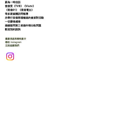
蔚為一時佳話
曾接受《TVB》《Viutv》
《香港01》
《香港電台》
等多家媒體訪問報導
亦舉行首個商場極速約會派對活動
一切愛情感情
婚姻疑問第三者婚外情出軌問題
歡迎預約諮詢
最新消息和兩性影片
都在 instagram
立刻追蹤我們