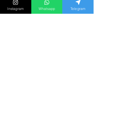
Instagram
Whatsapp
Telegram
「如果同時愛上兩個人，請選
擇第二個？」心理學家談出軌
動機與長期關係盲點