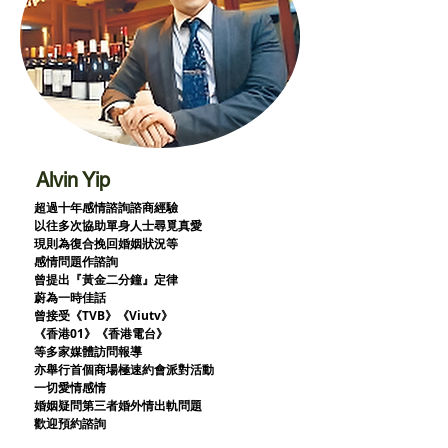
Alvin Yip
超過十年感情諮詢諮商經驗
以往多次協助單身人士尋覓真愛
現則為復合挽回婚姻狀況等
感情問題作諮詢
曾提出『黃金二分鐘』定律
蔚為一時佳話
曾接受《TVB》《Viutv》
《香港01》
《香港電台》
等多家媒體訪問報導
亦舉行首個商場極速約會派對活動
一切愛情感情
婚姻疑問第三者婚外情出軌問題
歡迎預約諮詢