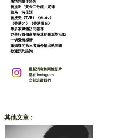
感情問題作諮詢
曾提出『黃金二分鐘』定律
蔚為一時佳話
曾接受《TVB》《Viutv》
《香港01》
《香港電台》
等多家媒體訪問報導
亦舉行首個商場極速約會派對活動
一切愛情感情
婚姻疑問第三者婚外情出軌問題
歡迎預約諮詢
最新消息和兩性影片
都在 instagram
立刻追蹤我們
其他文章 :