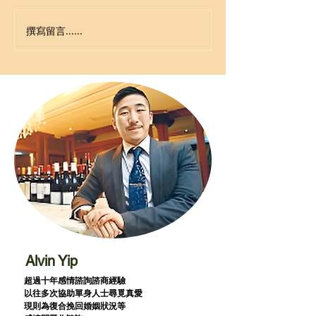
撰寫留言......
Alvin Yip
超過十年感情諮詢諮商經驗
以往多次協助單身人士尋覓真愛
現則為復合挽回婚姻狀況等