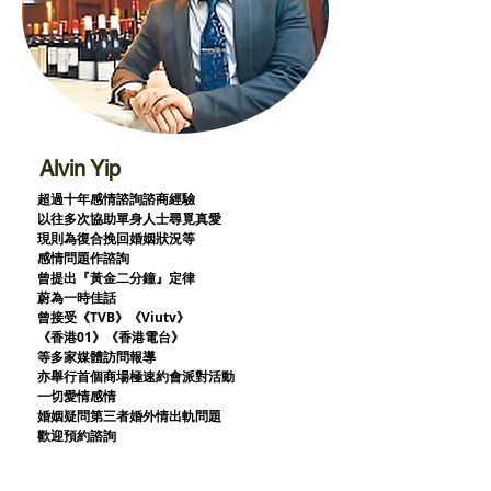
Alvin Yip
超過十年感情諮詢諮商經驗
以往多次協助單身人士尋覓真愛
現則為復合挽回婚姻狀況等
感情問題作諮詢
曾提出『黃金二分鐘』定律
蔚為一時佳話
曾接受《TVB》《Viutv》
《香港01》
《香港電台》
等多家媒體訪問報導
亦舉行首個商場極速約會派對活動
一切愛情感情
婚姻疑問第三者婚外情出軌問題
歡迎預約諮詢