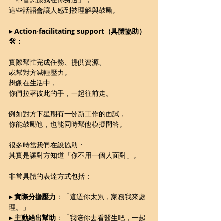
這些話語會讓人感到被理解與鼓勵。
▸ Action-facilitating support（具體協助）
🛠️：
實際幫忙完成任務、提供資源、
或幫對方減輕壓力。
想像在生活中，
你們拉著彼此的手，一起往前走。 
例如對方下星期有一份新工作的面試，
你能鼓勵他，也能同時幫他模擬問答。
很多時當我們在說協助：
其實是讓對方知道「你不用一個人面對」。
非常具體的表達方式包括：
▸ 實際分擔壓力
：「這週你太累，家務我來處
理。」
▸ 主動給出幫助
：「我陪你去看醫生吧，一起