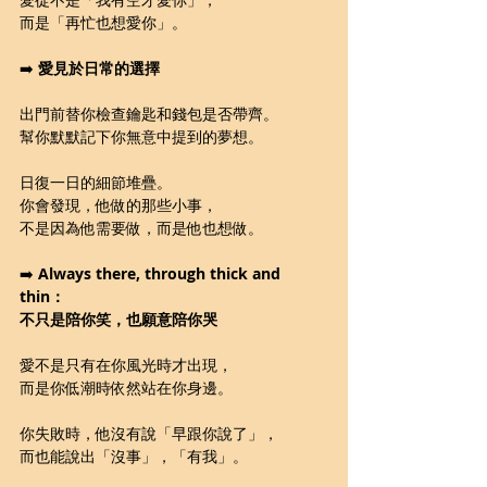
而是「再忙也想愛你」。
➡️ 
愛見於日常的選擇
出門前替你檢查鑰匙和錢包是否帶齊。
幫你默默記下你無意中提到的夢想。
日復一日的細節堆疊。 
你會發現，他做的那些小事，
不是因為他需要做，而是他也想做。
➡️ 
Always there, through thick and 
thin：
不只是陪你笑，也願意陪你哭
愛不是只有在你風光時才出現，
而是你低潮時依然站在你身邊。
你失敗時，他沒有說「早跟你說了」，
而也能說出「沒事」，「有我」。