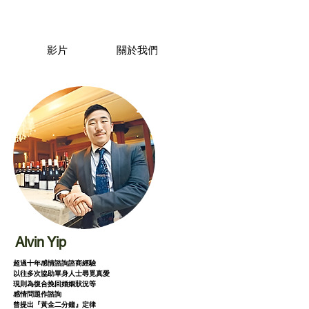
影片
關於我們
Alvin Yip
超過十年感情諮詢諮商經驗
以往多次協助單身人士尋覓真愛
現則為復合挽回婚姻狀況等
感情問題作諮詢
曾提出『黃金二分鐘』定律