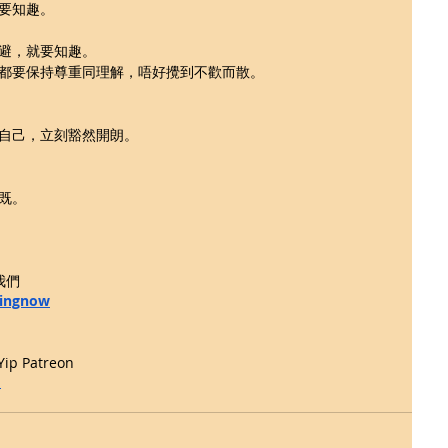
要知趣。
避，就要知趣。
都要保持尊重同理解，唔好攪到不歡而散。
自己，立刻豁然開朗。
既。
我們 
tingnow
 Patreon
p