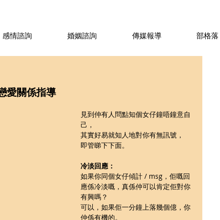
感情諮詢
婚姻諮詢
傳媒報導
部格落
 戀愛關係指導
見到仲有人問點知個女仔鐘唔鐘意自
己，
其實好易就知人地對你有無訊號，
即管睇下下面。
冷淡回應：
如果你同個女仔傾計 / msg，佢嘅回
應係冷淡嘅，真係仲可以肯定佢對你
有興嗎？
可以，如果佢一分鐘上落幾個億，你
仲係有機的。