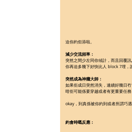
迫你約佢添啦。
減少交流頻率：
突然之間少左同你傾計，而且回覆訊
你再迫多幾下好快比人 block 7埋
突然成為神癮大師：
如果佢成日突然消失，連續好幾日冇
咁佢可能係要穿越或者有更重要任務
okay，到真係被你約到或者所謂巧
約會時嘅反應：