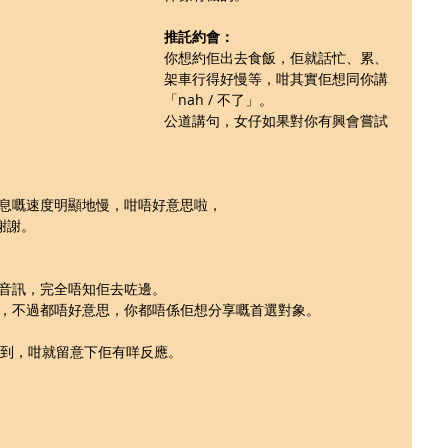
推託約會：
你想約佢出去食飯，佢就話忙、累、
架車行得好慢等，咁其實佢想同你講
「nah / 不了」。
公道講句，女仔如果對你有興會嘗試
息嘅速度明顯地慢，咁唔好意思啦，
，謝謝。
音訊，完全唔知佢去咗邊。
，不過都唔好意思，你都唔係佢想分享嘅首選對象。
遇到，咁就留意下佢有咩反應。