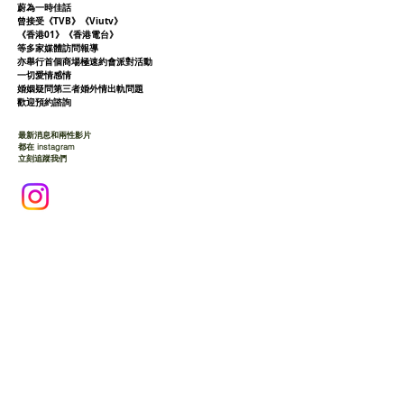
蔚為一時佳話
曾接受《TVB》《Viutv》
《香港01》
《香港電台》
等多家媒體訪問報導
亦舉行首個商場極速約會派對活動
一切愛情感情
婚姻疑問第三者婚外情出軌問題
歡迎預約諮詢
最新消息和兩性影片
都在 instagram
立刻追蹤我們