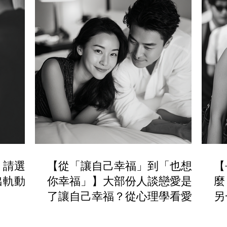
，請選擇
【從「讓自己幸福」到「也想讓
【
出軌動機
你幸福」】大部份人談戀愛是為
麼
了讓自己幸福？從心理學看愛情
另
動機與長久關係