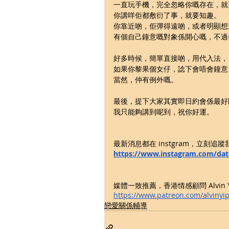
一直玩手機，完全忽略你嘅存在，就
你講咩佢都敷衍了事，就要知趣。
你靠近啲，佢彈得遠啲，或者明顯想
有個自己鐘意嘅對象係開心嘅，不過
好多時候，簡單直接啲，用代入法，
如果你黎果個女仔，諗下會唔會鐘意
當然，仲有例外嘅。
最後，提下大家其實即日約會係最好
我只能夠講到呢到，祝你好運。
最新消息都在 instgram，立刻追蹤
https://www.instagram.com/da
媒體一致推薦，香港情感顧問 Alvin Yip
https://www.patreon.com/alvinyi
戀愛關係輔導