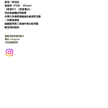
蔚為一時佳話
曾接受《TVB》《Viutv》
《香港01》
《香港電台》
等多家媒體訪問報導
亦舉行首個商場極速約會派對活動
一切愛情感情
婚姻疑問第三者婚外情出軌問題
歡迎預約諮詢
最新消息和兩性影片
都在 instagram
立刻追蹤我們