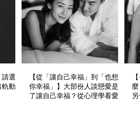
，請選擇
【從「讓自己幸福」到「也想讓
【
出軌動機
你幸福」】大部份人談戀愛是為
麼
了讓自己幸福？從心理學看愛情
另
動機與長久關係