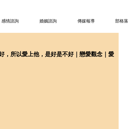
感情諮詢
婚姻諮詢
傳媒報導
部格落
好，所以愛上他，是好是不好｜戀愛觀念｜愛