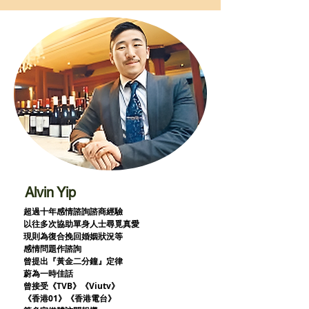
Alvin Yip
超過十年感情諮詢諮商經驗
以往多次協助單身人士尋覓真愛
現則為復合挽回婚姻狀況等
感情問題作諮詢
曾提出『黃金二分鐘』定律
蔚為一時佳話
曾接受《TVB》《Viutv》
《香港01》
《香港電台》