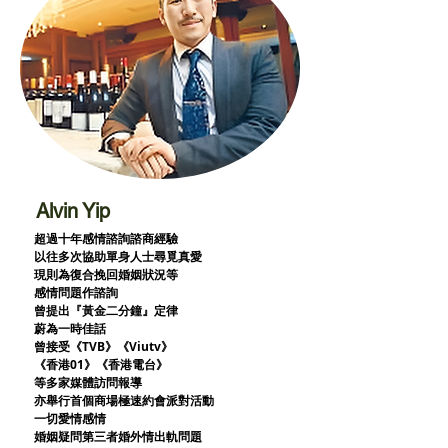
Alvin Yip
超過十年感情諮詢諮商經驗
以往多次協助單身人士尋覓真愛
現則為復合挽回婚姻狀況等
感情問題作諮詢
曾提出『黃金二分鐘』定律
蔚為一時佳話
曾接受《TVB》《Viutv》
《香港01》
《香港電台》
等多家媒體訪問報導
亦舉行首個商場極速約會派對活動
一切愛情感情
婚姻疑問第三者婚外情出軌問題