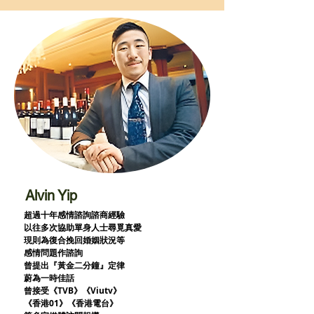
Alvin Yip
超過十年感情諮詢諮商經驗
以往多次協助單身人士尋覓真愛
現則為復合挽回婚姻狀況等
感情問題作諮詢
曾提出『黃金二分鐘』定律
蔚為一時佳話
曾接受《TVB》《Viutv》
《香港01》
《香港電台》