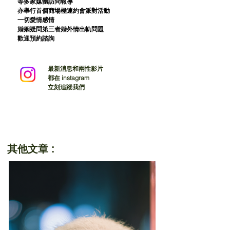
等多家媒體訪問報導
亦舉行首個商場極速約會派對活動
一切愛情感情
婚姻疑問第三者婚外情出軌問題
歡迎預約諮詢
最新消息和兩性影片
都在 instagram
立刻追蹤我們
其他文章 :